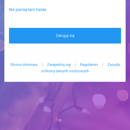
Nie pamiętam hasła
Zaloguj się
Strona domowa
|
Zarejestruj się
|
Regulamin
|
Zasady
ochrony danych osobowych