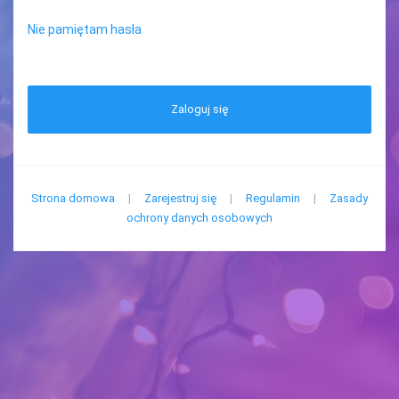
Nie pamiętam hasła
Zaloguj się
Strona domowa
|
Zarejestruj się
|
Regulamin
|
Zasady
ochrony danych osobowych