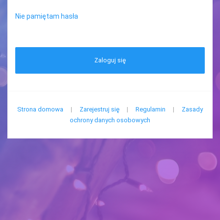
Nie pamiętam hasła
Zaloguj się
Strona domowa
|
Zarejestruj się
|
Regulamin
|
Zasady
ochrony danych osobowych