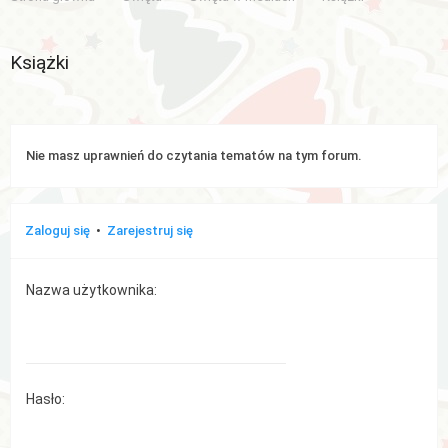
Aktywne
Książki
tematy
WIĘCEJ…
Nie masz uprawnień do czytania tematów na tym forum.
Wyszukiwanie
zaawansowane
Zaloguj się
•
Zarejestruj się
FAQ
Nazwa użytkownika:
Zespół
administracyjny
Hasło: