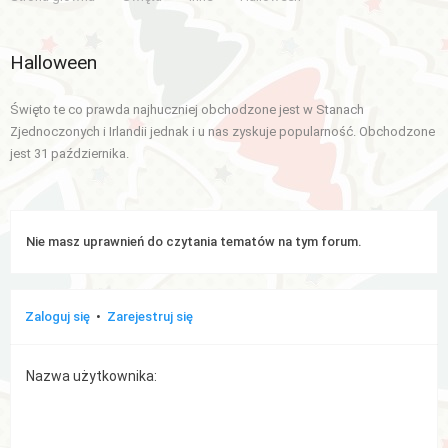
Aktywne
Halloween
tematy
Święto te co prawda najhuczniej obchodzone jest w Stanach
WIĘCEJ…
Zjednoczonych i Irlandii jednak i u nas zyskuje popularność. Obchodzone
jest 31 października.
Wyszukiwanie
zaawansowane
FAQ
Nie masz uprawnień do czytania tematów na tym forum.
Zespół
administracyjny
Zaloguj się
•
Zarejestruj się
Nazwa użytkownika: