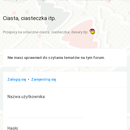
Aktywne
Ciasta, ciasteczka itp.
tematy
Przepisy na smaczne ciasta, ciasteczka, desery itp.
WIĘCEJ…
Wyszukiwanie
zaawansowane
Nie masz uprawnień do czytania tematów na tym forum.
FAQ
Zaloguj się
•
Zarejestruj się
Zespół
administracyjny
Nazwa użytkownika:
Hasło: