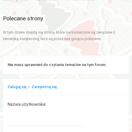
Aktywne
Polecane strony
tematy
W tym dziale znajdą się strony, które nie koniecznie są związane z
WIĘCEJ…
tematyką świąteczną, lecz są przez nas gorąco polecane.
Wyszukiwanie
zaawansowane
Nie masz uprawnień do czytania tematów na tym forum.
FAQ
Zespół
Zaloguj się
•
Zarejestruj się
administracyjny
Nazwa użytkownika: