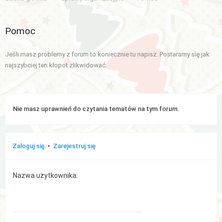
Aktywne
Pomoc
tematy
Jeśli masz problemy z forum to koniecznie tu napisz. Postaramy się jak
WIĘCEJ…
najszybciej ten kłopot zlikwidować.
Wyszukiwanie
zaawansowane
Nie masz uprawnień do czytania tematów na tym forum.
FAQ
Zespół
Zaloguj się
•
Zarejestruj się
administracyjny
Nazwa użytkownika: