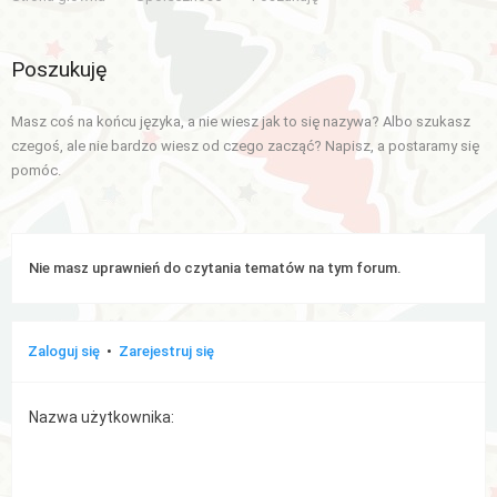
Aktywne
Poszukuję
tematy
Masz coś na końcu języka, a nie wiesz jak to się nazywa? Albo szukasz
WIĘCEJ…
czegoś, ale nie bardzo wiesz od czego zacząć? Napisz, a postaramy się
pomóc.
Wyszukiwanie
zaawansowane
FAQ
Nie masz uprawnień do czytania tematów na tym forum.
Zespół
administracyjny
Zaloguj się
•
Zarejestruj się
Nazwa użytkownika: