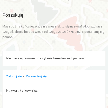
Aktywne
Poszukuję
tematy
Masz coś na końcu języka, a nie wiesz jak to się nazywa? Albo szukasz
WIĘCEJ…
czegoś, ale nie bardzo wiesz od czego zacząć? Napisz, a postaramy się
pomóc.
Wyszukiwanie
zaawansowane
FAQ
Nie masz uprawnień do czytania tematów na tym forum.
Zespół
administracyjny
Zaloguj się
•
Zarejestruj się
Nazwa użytkownika: