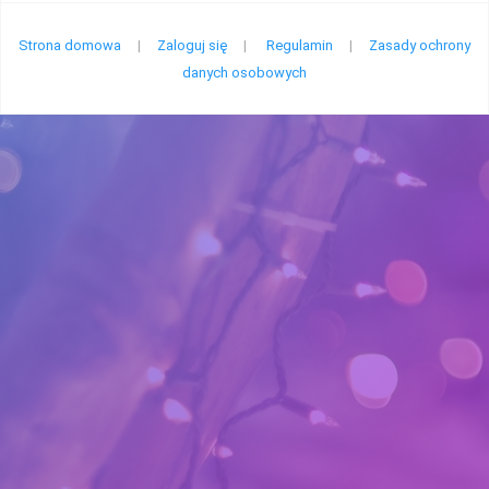
Strona domowa
|
Zaloguj się
|
Regulamin
|
Zasady ochrony
danych osobowych