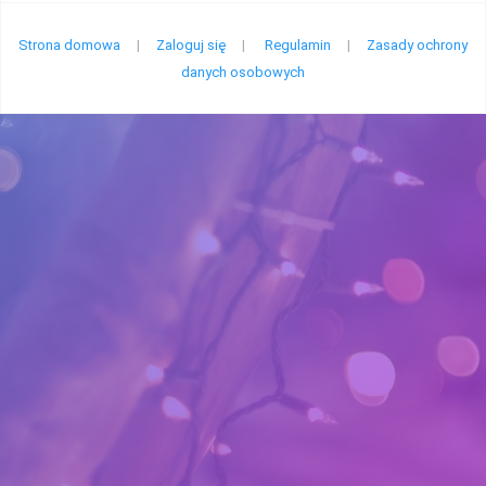
Strona domowa
|
Zaloguj się
|
Regulamin
|
Zasady ochrony
danych osobowych