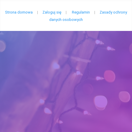
Strona domowa
|
Zaloguj się
|
Regulamin
|
Zasady ochrony
danych osobowych