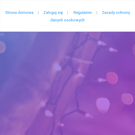
Strona domowa
|
Zaloguj się
|
Regulamin
|
Zasady ochrony
danych osobowych