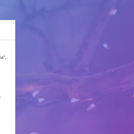
ia”,
e