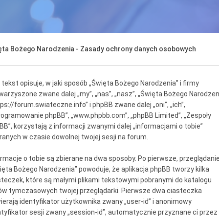
ęta Bożego Narodzenia - Zasady ochrony danych osobowych
 tekst opisuje, w jaki sposób „Święta Bożego Narodzenia” i firmy
warzyszone zwane dalej „my”, „nas”, „nasz”, „Święta Bożego Narodzen
ps://forum.swiateczne.info” i phpBB zwane dalej „oni”, „ich”,
rogramowanie phpBB”, „www.phpbb.com”, „phpBB Limited”, „Zespoły
BB”, korzystają z informacji zwanymi dalej „informacjami o tobie”
ranych w czasie dowolnej twojej sesji na forum.
ormacje o tobie są zbierane na dwa sposoby. Po pierwsze, przeglądani
ięta Bożego Narodzenia” powoduje, że aplikacja phpBB tworzy kilka
steczek, które są małymi plikami tekstowymi pobranymi do katalogu
ków tymczasowych twojej przeglądarki. Pierwsze dwa ciasteczka
ierają identyfikator użytkownika zwany „user-id” i anonimowy
ntyfikator sesji zwany „session-id”, automatycznie przyznane ci przez