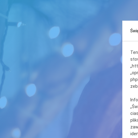
Świ
Ten
sto
„htt
„op
php
zeb
Inf
„Św
cia
pli
zaw
ide