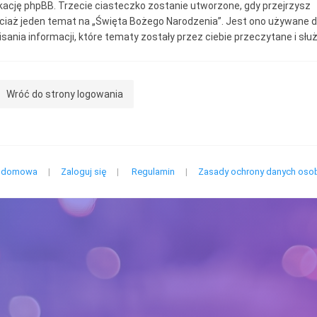
ikację phpBB. Trzecie ciasteczko zostanie utworzone, gdy przejrzysz
ciaż jeden temat na „Święta Bożego Narodzenia”. Jest ono używane 
isania informacji, które tematy zostały przez ciebie przeczytane i słu
ułatwienia ci nawigacji na forum.
zasie przeglądania „Święta Bożego Narodzenia” możemy też utworzy
Wróć do strony logowania
steczka niezależne od oprogramowania phpBB, ale ich ten dokument n
yczy – ma on opisywać tylko strony stworzone przez oprogramowani
BB. Drugi sposób, w jaki zbieramy informacje o tobie, to dane wysyłan
ez ciebie do nas. Mogą być to między innymi posty napisane przez cie
o anonimowy użytkownik zwane dalej „anonimowe posty”, konta
a domowa
|
Zaloguj się
|
Regulamin
|
Zasady ochrony danych os
tkownika założone na „Święta Bożego Narodzenia” zwane dalej „twoje
to” i posty napisane przez ciebie po rejestracji i zalogowaniu zwane da
oje posty”.
je konto będzie zawierać przynajmniej unikalną identyfikacyjną nazw
ną dalej „twoja nazwa użytkownika”, hasło używane do logowania zw
ej „twoje hasło” i osobisty aktywny adres e-mail zwany dalej „twój adres
l”. Informacje podane dla twojego konta na „Święta Bożego Narodzeni
chronione przez prawa dotyczące ochrony danych osobowych w