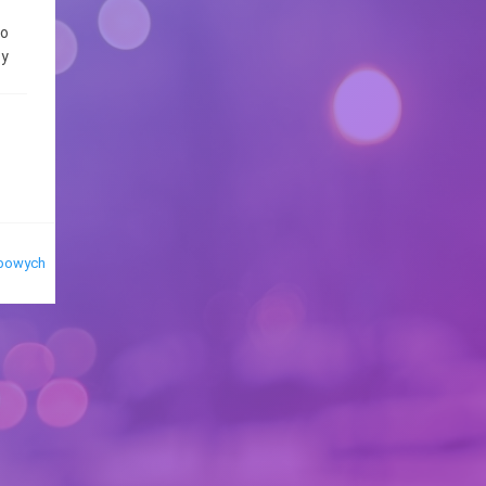
do
ży
ć
ie
e
e
bie
obowych
lej
ę
ane
 e-
a”