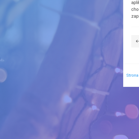
apl
cho
zap
do 
W c
cia
dot
php
prz
jak
Stron
uży
kon
„tw
Two
zwa
dal
mai
są 