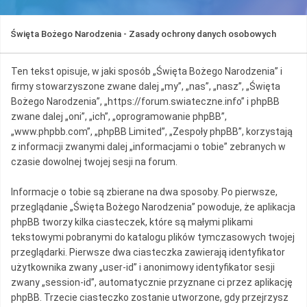
Święta Bożego Narodzenia - Zasady ochrony danych osobowych
Ten tekst opisuje, w jaki sposób „Święta Bożego Narodzenia” i
firmy stowarzyszone zwane dalej „my”, „nas”, „nasz”, „Święta
Bożego Narodzenia”, „https://forum.swiateczne.info” i phpBB
zwane dalej „oni”, „ich”, „oprogramowanie phpBB”,
„www.phpbb.com”, „phpBB Limited”, „Zespoły phpBB”, korzystają
z informacji zwanymi dalej „informacjami o tobie” zebranych w
czasie dowolnej twojej sesji na forum.
Informacje o tobie są zbierane na dwa sposoby. Po pierwsze,
przeglądanie „Święta Bożego Narodzenia” powoduje, że aplikacja
phpBB tworzy kilka ciasteczek, które są małymi plikami
tekstowymi pobranymi do katalogu plików tymczasowych twojej
przeglądarki. Pierwsze dwa ciasteczka zawierają identyfikator
użytkownika zwany „user-id” i anonimowy identyfikator sesji
zwany „session-id”, automatycznie przyznane ci przez aplikację
phpBB. Trzecie ciasteczko zostanie utworzone, gdy przejrzysz