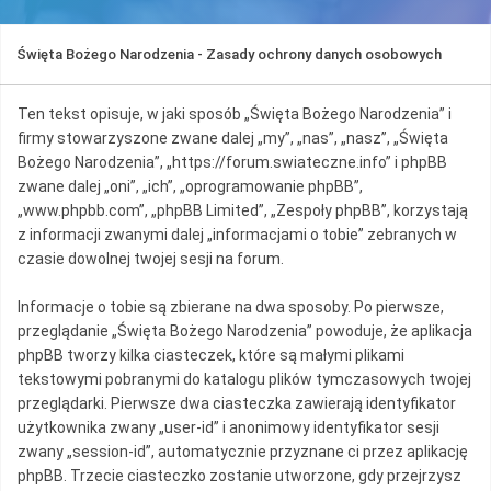
Święta Bożego Narodzenia - Zasady ochrony danych osobowych
Ten tekst opisuje, w jaki sposób „Święta Bożego Narodzenia” i
firmy stowarzyszone zwane dalej „my”, „nas”, „nasz”, „Święta
Bożego Narodzenia”, „https://forum.swiateczne.info” i phpBB
zwane dalej „oni”, „ich”, „oprogramowanie phpBB”,
„www.phpbb.com”, „phpBB Limited”, „Zespoły phpBB”, korzystają
z informacji zwanymi dalej „informacjami o tobie” zebranych w
czasie dowolnej twojej sesji na forum.
Informacje o tobie są zbierane na dwa sposoby. Po pierwsze,
przeglądanie „Święta Bożego Narodzenia” powoduje, że aplikacja
phpBB tworzy kilka ciasteczek, które są małymi plikami
tekstowymi pobranymi do katalogu plików tymczasowych twojej
przeglądarki. Pierwsze dwa ciasteczka zawierają identyfikator
użytkownika zwany „user-id” i anonimowy identyfikator sesji
zwany „session-id”, automatycznie przyznane ci przez aplikację
phpBB. Trzecie ciasteczko zostanie utworzone, gdy przejrzysz