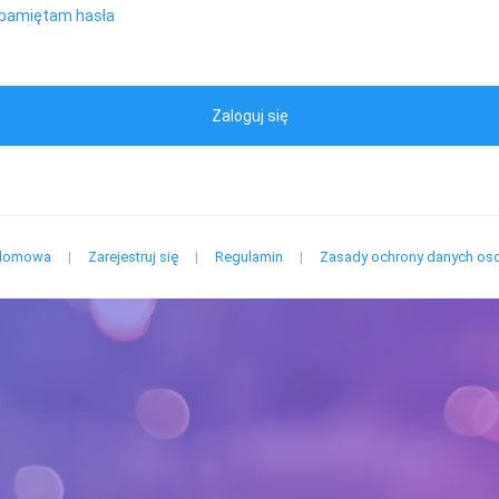
 pamiętam hasła
Zaloguj się
 domowa
|
Zarejestruj się
|
Regulamin
|
Zasady ochrony danych o