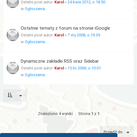
Ostatni post autor:
Karol
«
24 kwie 2012, o 18:50
w
Ogłoszenia
Ostatnie tematy z forum na stronie iGoogle
Ostatni post autor:
Karol
«
7 sty 2008, o 19:39
w
Ogłoszenia
Dynamiczne zakładki RSS oraz Sidebar
Ostatni post autor:
Karol
«
15 lis 2006, o 10:01
w
Ogłoszenia
Znaleziono 4 wyniki
Strona
1
z
1
Przejdź do