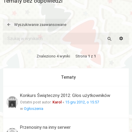
Tematy bez odpowiedzi
Aktywne
tematy
Wyszukiwanie zaawansowane
WIĘCEJ…
Wyszu
Szukaj
Wyszukiwanie
zaawansowane
Znaleziono 4 wyniki
Strona
1
z
1
FAQ
Tematy
Zespół
administracyjny
Konkurs Świąteczny 2012: Głos użytkowników
Ostatni post autor:
Karol
«
15 gru 2012, o 15:57
w
Ogłoszenia
Przenosiny na inny serwer