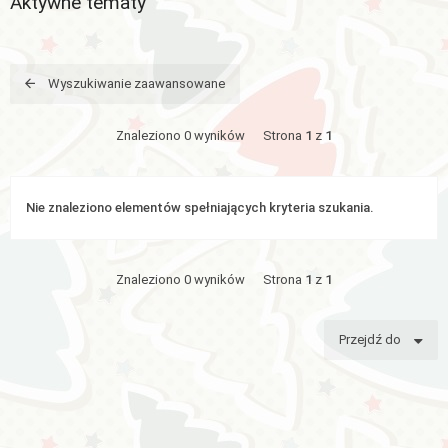
Aktywne tematy
Aktywne
tematy
Wyszukiwanie zaawansowane
WIĘCEJ…
Znaleziono 0 wyników
Strona
1
z
1
Wyszukiwanie
zaawansowane
Nie znaleziono elementów spełniających kryteria szukania.
FAQ
Znaleziono 0 wyników
Strona
1
z
1
Zespół
administracyjny
Przejdź do