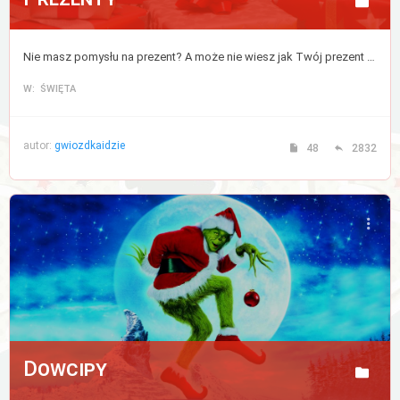
Nie masz pomysłu na prezent? A może nie wiesz jak Twój prezent zostanie odebrany? Tutaj znajdziesz porady, które rozwiążą wszystkie Twoje wątpliwości na ten temat.
W: ŚWIĘTA
autor:
gwiozdkaidzie
48
2832
Dowcipy