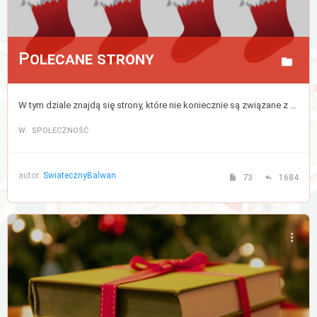
Polecane strony
W tym dziale znajdą się strony, które nie koniecznie są związane z tematyką świąteczną, lecz są przez nas gorąco polecane.
W: SPOŁECZNOŚĆ
autor:
SwiatecznyBalwan
73
1684