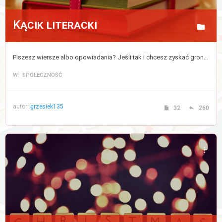
Kącik literacki
Piszesz wiersze albo opowiadania? Jeśli tak i chcesz zyskać grono czytelników to opublikuj tutaj swoją twórczość.
W: SPOŁECZNOŚĆ
autor:
grzesiek135
32
260