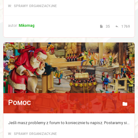
W: SPRAWY ORGANIZACYJNE
autor:
Mikomag
35
1769
Pomoc
Jeśli masz problemy z forum to koniecznie tu napisz. Postaramy się jak najszybciej ten kłopot zlikwidować.
W: SPRAWY ORGANIZACYJNE