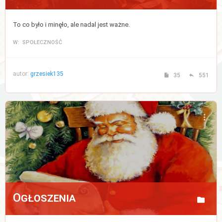
To co było i minęło, ale nadal jest ważne.
W: SPOŁECZNOŚĆ
autor:
grzesiek135
35
551
Ogłoszenia