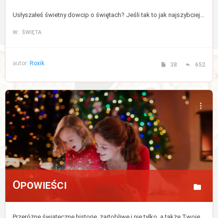
Usłyszałeś świetny dowcip o świętach? Jeśli tak to jak najszybciej podziel się nim z nami, lub zajrzyj tu po odrobinę uśmiechu.
W: ŚWIĘTA
autor:
Roxik
38
652
Opowieści
Przeróżne świąteczne historie, żartobliwe i nie tylko, a także Twoje wspomnienia i ulubione chwile podczas tych magicznych świąt.