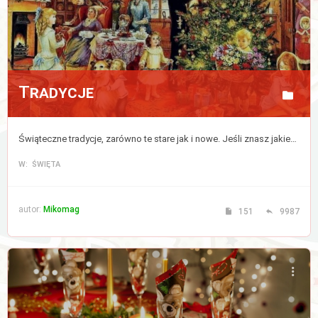
Tradycje
Świąteczne tradycje, zarówno te stare jak i nowe. Jeśli znasz jakieś to podziel się nimi z nami. Nie dajmy tradycjom umrzeć!
W: ŚWIĘTA
autor:
Mikomag
151
9987