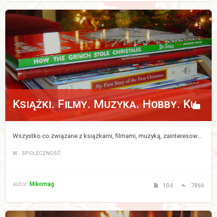
Książki. Filmy. Muzyka. Hobby. Kulinaria.
Wszystko co związane z książkami, filmami, muzyką, zainteresowaniami i kulinariami.
W: SPOŁECZNOŚĆ
autor:
Mikomag
104
7866