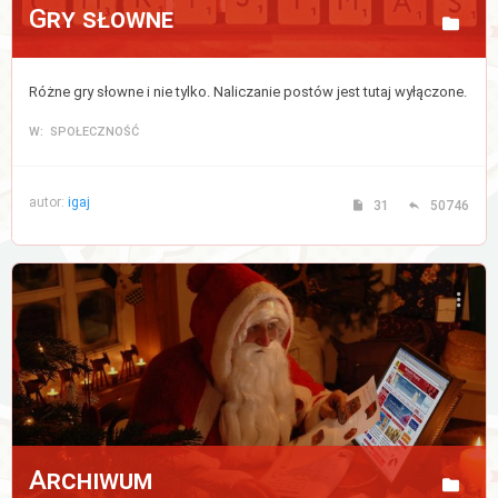
Gry słowne
Różne gry słowne i nie tylko. Naliczanie postów jest tutaj wyłączone.
W: SPOŁECZNOŚĆ
autor:
igaj
31
50746
Archiwum