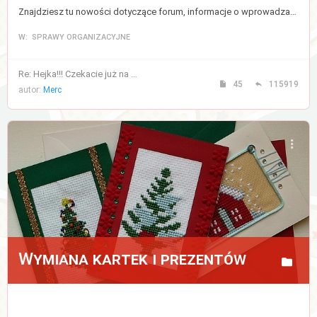
Znajdziesz tu nowości dotyczące forum, informacje o wprowadzanych zmianach, a także regulamin forum.
W: SPRAWY ORGANIZACYJNE
Re: Hejka!!! Czekacie już na …
45
115919
autor:
Merc
Wymiana kartek i prezentów