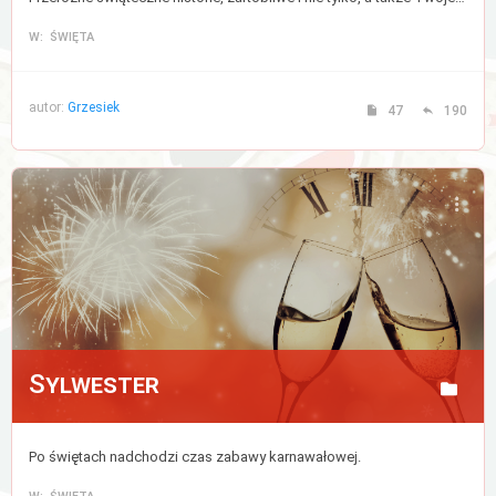
W: ŚWIĘTA
autor:
Grzesiek
47
190
Sylwester
Po świętach nadchodzi czas zabawy karnawałowej.