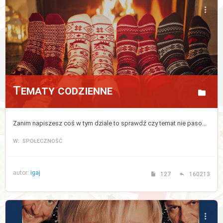
Tematy codzienne
Zanim napiszesz coś w tym dziale to sprawdź czy temat nie pasowałby do któregoś z powyższych działów, jeżeli nie to pisz tutaj.
W: SPOŁECZNOŚĆ
autor:
igaj
127
160213