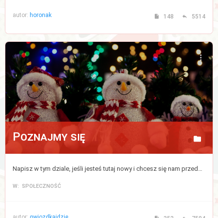
autor:
horonak
148
5514
Poznajmy się
Napisz w tym dziale, jeśli jesteś tutaj nowy i chcesz się nam przedstawić, bądź zapoznać z pozostałymi uczestnikami forum.
W: SPOŁECZNOŚĆ
autor:
gwiozdkaidzie