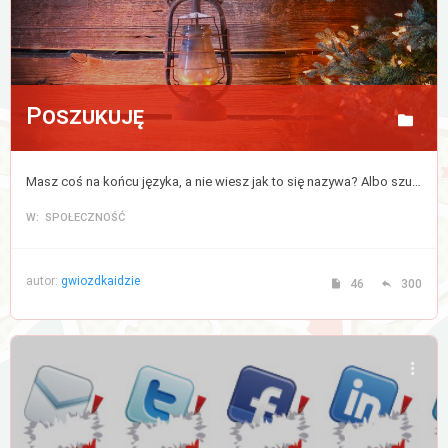
Poszukuję
Masz coś na końcu języka, a nie wiesz jak to się nazywa? Albo szukasz czegoś, ale nie bardzo wiesz od czego zacząć? Napisz, a postaramy się pomóc.
W: SPOŁECZNOŚĆ
autor:
gwiozdkaidzie
46
300