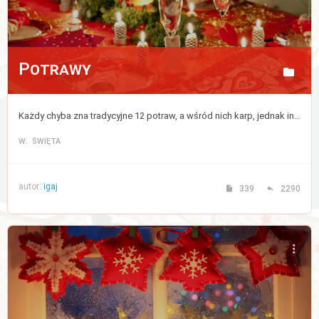
Potrawy
Każdy chyba zna tradycyjne 12 potraw, a wśród nich karp, jednak inne potrawy różnią się w różnych domach. Tutaj śmiało możesz wymienić się przepisami na swój wymarzony zestaw 12 dań.
W: ŚWIĘTA
autor:
igaj
339
2290