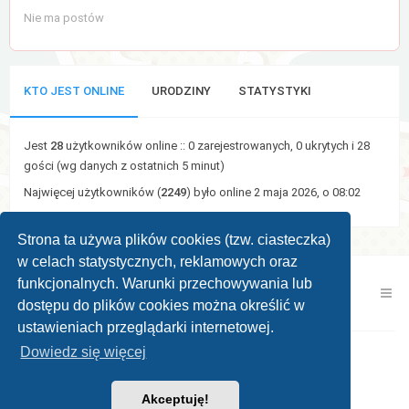
Nie ma postów
KTO JEST ONLINE
URODZINY
STATYSTYKI
Jest
28
użytkowników online :: 0 zarejestrowanych, 0 ukrytych i 28
gości (wg danych z ostatnich 5 minut)
Najwięcej użytkowników (
2249
) było online 2 maja 2026, o 08:02
Strona ta używa plików cookies (tzw. ciasteczka)
w celach statystycznych, reklamowych oraz
funkcjonalnych. Warunki przechowywania lub
Kontakt z nami
Zespół administracyjny
dostępu do plików cookies można określić w
ustawieniach przeglądarki internetowej.
Dowiedz się więcej
Powered by
phpBB ®
| Theme by
KomiDesign
Akceptuję!