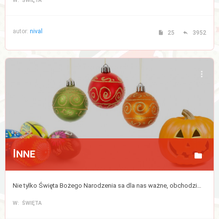
W: ŚWIĘTA
autor:
nival
25
3952
Inne
Nie tylko Święta Bożego Narodzenia sa dla nas ważne, obchodzimy także wiele innych świąt w ciągu roku.
W: ŚWIĘTA