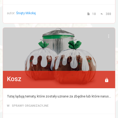
autor:
Śnięty Mikołaj
18
388
Kosz
Tutaj lądują tematy, które zostały uznane za zbędne lub które naruszyły regulamin forum. Cokolwiek tutaj trafi zostanie usunięte po 30 dniach.
W: SPRAWY ORGANIZACYJNE