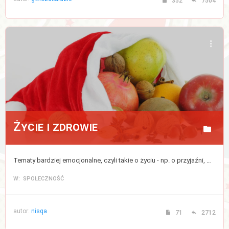
352
7504
Życie i zdrowie
Tematy bardziej emocjonalne, czyli takie o życiu - np. o przyjaźni, miłości, rodzinie, dzieciach, a także bezpośrednio lub pośrednio związane ze zdrowiem, medycyną, modą lub urodą (kosmetykami).
W: SPOŁECZNOŚĆ
autor:
nisqa
71
2712