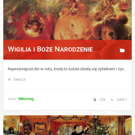
Aktywne
tematy
WIĘCEJ…
Wigilia i Boże Narodzenie
Wyszukiwanie
zaawansowane
Najważniejsze dni w roku, kiedy to ludzie dzielą się opłatkiem i życzą sobie wszystkiego co najlepsze, a zwierzęta mówią ludzkim głosem.
FAQ
W: ŚWIĘTA
Zespół
administracyjny
autor:
Mikomag
139
34411