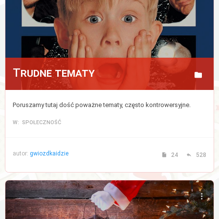
Trudne tematy
Poruszamy tutaj dość poważne tematy, często kontrowersyjne.
W: SPOŁECZNOŚĆ
autor:
gwiozdkaidzie
24
528