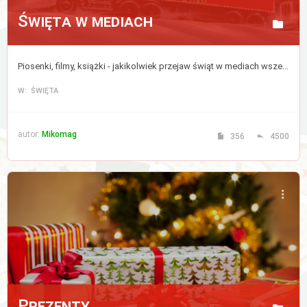
Święta w mediach
Piosenki, filmy, książki - jakikolwiek przejaw świąt w mediach wszelkiej maści, także w internecie.
W: ŚWIĘTA
autor:
Mikomag
356
4500
Prezenty