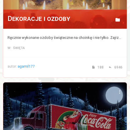
Dekoracje i ozdoby
Ręcznie wykonane ozdoby świąteczne na choinkę i nie tylko. Zajrzyj, jeśli chcesz podpatrzeć jak robią to inni i wykorzystaj kilka pomysłów do nadania swojemu domu prawdziwej atmosfery Świąt. Porozmawiaj też o dekoracjach które towarzyszą nam podczas świąt.
W: ŚWIĘTA
autor:
agamil177
188
6946