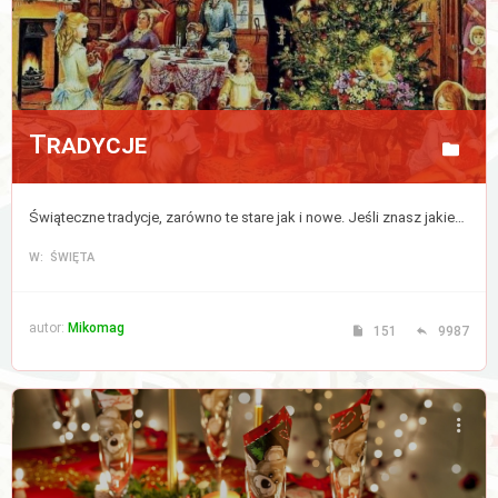
Tradycje
Świąteczne tradycje, zarówno te stare jak i nowe. Jeśli znasz jakieś to podziel się nimi z nami. Nie dajmy tradycjom umrzeć!
W: ŚWIĘTA
autor:
Mikomag
151
9987