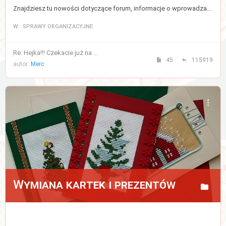
Znajdziesz tu nowości dotyczące forum, informacje o wprowadzanych zmianach, a także regulamin forum.
W: SPRAWY ORGANIZACYJNE
Re: Hejka!!! Czekacie już na …
45
115919
autor:
Merc
Wymiana kartek i prezentów