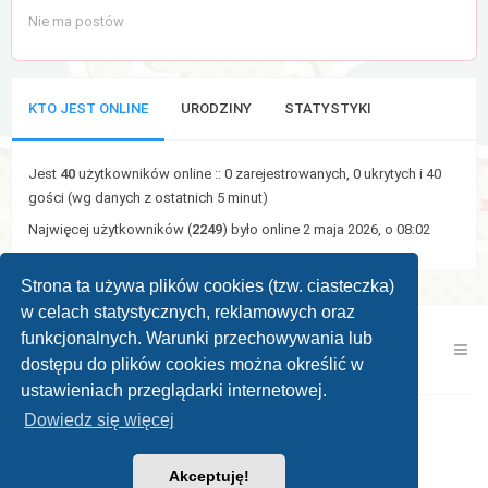
Nie ma postów
KTO JEST ONLINE
URODZINY
STATYSTYKI
Jest
40
użytkowników online :: 0 zarejestrowanych, 0 ukrytych i 40
gości (wg danych z ostatnich 5 minut)
Najwięcej użytkowników (
2249
) było online 2 maja 2026, o 08:02
Strona ta używa plików cookies (tzw. ciasteczka)
w celach statystycznych, reklamowych oraz
funkcjonalnych. Warunki przechowywania lub
Kontakt z nami
Zespół administracyjny
dostępu do plików cookies można określić w
ustawieniach przeglądarki internetowej.
Dowiedz się więcej
Powered by
phpBB ®
| Theme by
KomiDesign
Akceptuję!