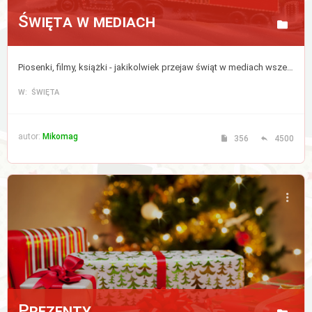
Święta w mediach
Piosenki, filmy, książki - jakikolwiek przejaw świąt w mediach wszelkiej maści, także w internecie.
W: ŚWIĘTA
autor:
Mikomag
356
4500
Prezenty