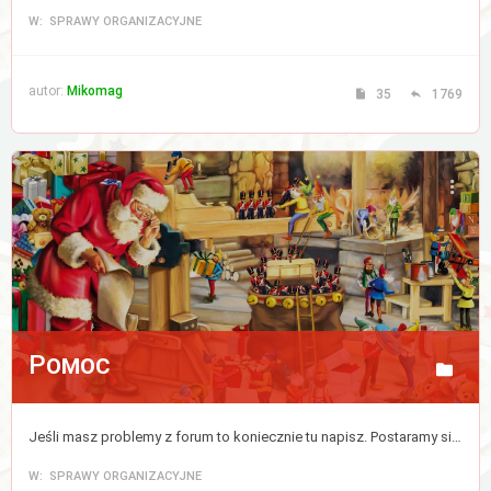
W: SPRAWY ORGANIZACYJNE
autor:
Mikomag
35
1769
Pomoc
Jeśli masz problemy z forum to koniecznie tu napisz. Postaramy się jak najszybciej ten kłopot zlikwidować.
W: SPRAWY ORGANIZACYJNE