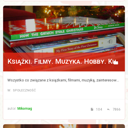
Książki. Filmy. Muzyka. Hobby. Kulinaria.
Wszystko co związane z książkami, filmami, muzyką, zainteresowaniami i kulinariami.
W: SPOŁECZNOŚĆ
autor:
Mikomag
104
7866