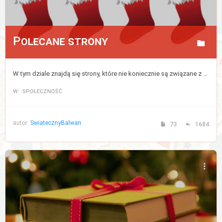
Polecane strony
W tym dziale znajdą się strony, które nie koniecznie są związane z tematyką świąteczną, lecz są przez nas gorąco polecane.
W: SPOŁECZNOŚĆ
autor:
SwiatecznyBalwan
73
1684