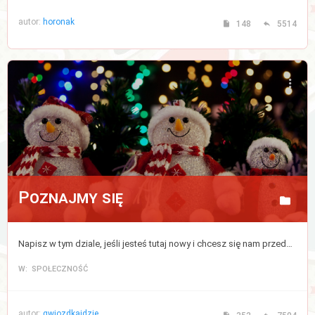
autor:
horonak
148
5514
Poznajmy się
Napisz w tym dziale, jeśli jesteś tutaj nowy i chcesz się nam przedstawić, bądź zapoznać z pozostałymi uczestnikami forum.
W: SPOŁECZNOŚĆ
autor:
gwiozdkaidzie