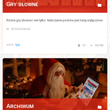
Gry słowne
Różne gry słowne i nie tylko. Naliczanie postów jest tutaj wyłączone.
W: SPOŁECZNOŚĆ
autor:
igaj
31
50746
Archiwum