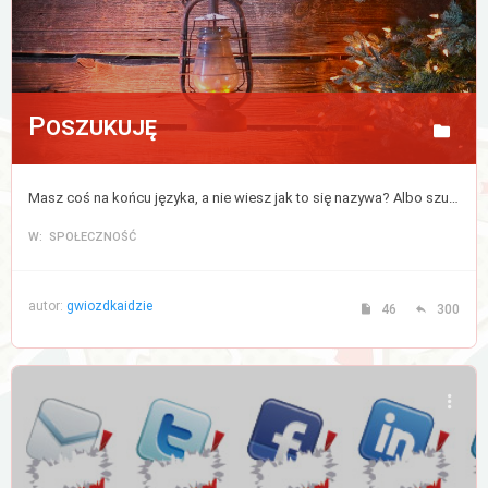
Poszukuję
Masz coś na końcu języka, a nie wiesz jak to się nazywa? Albo szukasz czegoś, ale nie bardzo wiesz od czego zacząć? Napisz, a postaramy się pomóc.
W: SPOŁECZNOŚĆ
autor:
gwiozdkaidzie
46
300