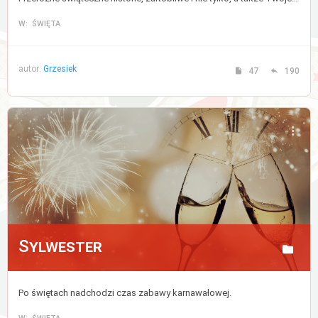
W: ŚWIĘTA
autor:
Grzesiek
47
190
Sylwester
Po świętach nadchodzi czas zabawy karnawałowej.