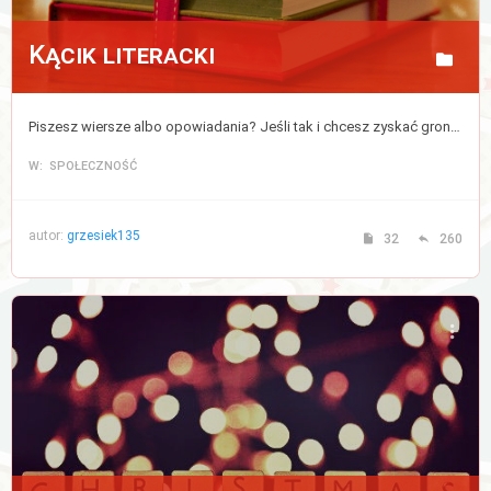
Kącik literacki
Piszesz wiersze albo opowiadania? Jeśli tak i chcesz zyskać grono czytelników to opublikuj tutaj swoją twórczość.
W: SPOŁECZNOŚĆ
autor:
grzesiek135
32
260