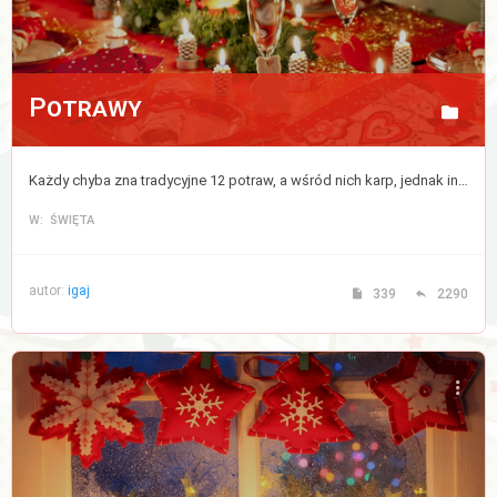
Potrawy
Każdy chyba zna tradycyjne 12 potraw, a wśród nich karp, jednak inne potrawy różnią się w różnych domach. Tutaj śmiało możesz wymienić się przepisami na swój wymarzony zestaw 12 dań.
W: ŚWIĘTA
autor:
igaj
339
2290