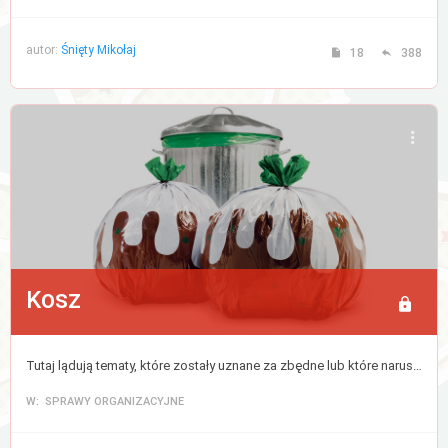
autor:
Śnięty Mikołaj
18
388
Kosz
Tutaj lądują tematy, które zostały uznane za zbędne lub które naruszyły regulamin forum. Cokolwiek tutaj trafi zostanie usunięte po 30 dniach.
W: SPRAWY ORGANIZACYJNE