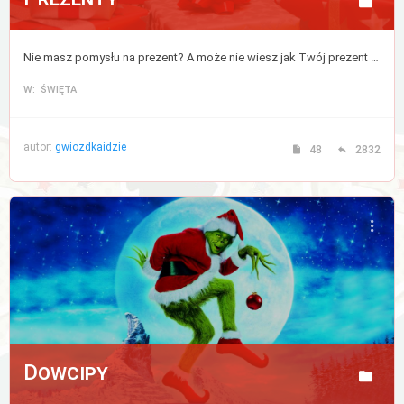
Nie masz pomysłu na prezent? A może nie wiesz jak Twój prezent zostanie odebrany? Tutaj znajdziesz porady, które rozwiążą wszystkie Twoje wątpliwości na ten temat.
W: ŚWIĘTA
autor:
gwiozdkaidzie
48
2832
Dowcipy