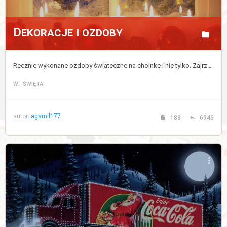
Dekoracje i ozdoby
Ręcznie wykonane ozdoby świąteczne na choinkę i nie tylko. Zajrzyj, jeśli chcesz podpatrzeć jak robią to inni i wykorzystaj kilka pomysłów do nadania swojemu domu prawdziwej atmosfery Świąt. Porozmawiaj też o dekoracjach które towarzyszą nam podczas świąt.
W: ŚWIĘTA
autor:
agamil177
188
6946