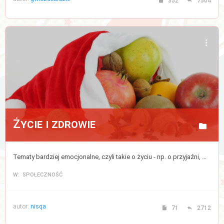
352
7504
Życie i zdrowie
Tematy bardziej emocjonalne, czyli takie o życiu - np. o przyjaźni, miłości, rodzinie, dzieciach, a także bezpośrednio lub pośrednio związane ze zdrowiem, medycyną, modą lub urodą (kosmetykami).
W: SPOŁECZNOŚĆ
autor:
nisqa
71
2712