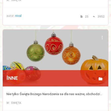
W: ŚWIĘTA
autor:
nival
25
3952
Inne
Nie tylko Święta Bożego Narodzenia sa dla nas ważne, obchodzimy także wiele innych świąt w ciągu roku.
W: ŚWIĘTA