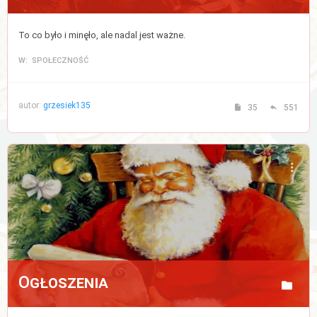
To co było i minęło, ale nadal jest ważne.
W: SPOŁECZNOŚĆ
autor:
grzesiek135
35
551
Ogłoszenia