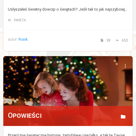
Usłyszałeś świetny dowcip o świętach? Jeśli tak to jak najszybciej podziel się nim z nami, lub zajrzyj tu po odrobinę uśmiechu.
W: ŚWIĘTA
autor:
Roxik
38
652
Opowieści
Przeróżne świąteczne historie, żartobliwe i nie tylko, a także Twoje wspomnienia i ulubione chwile podczas tych magicznych świąt.