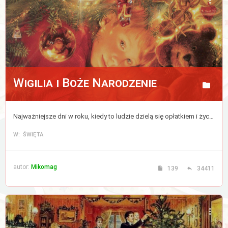
Aktywne
tematy
WIĘCEJ…
Wigilia i Boże Narodzenie
Wyszukiwanie
zaawansowane
Najważniejsze dni w roku, kiedy to ludzie dzielą się opłatkiem i życzą sobie wszystkiego co najlepsze, a zwierzęta mówią ludzkim głosem.
FAQ
W: ŚWIĘTA
Zespół
administracyjny
autor:
Mikomag
139
34411