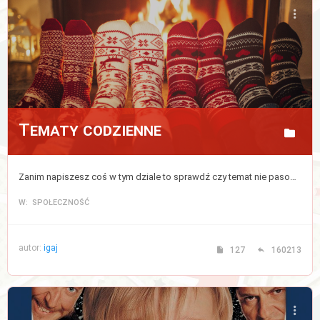
Tematy codzienne
Zanim napiszesz coś w tym dziale to sprawdź czy temat nie pasowałby do któregoś z powyższych działów, jeżeli nie to pisz tutaj.
W: SPOŁECZNOŚĆ
autor:
igaj
127
160213