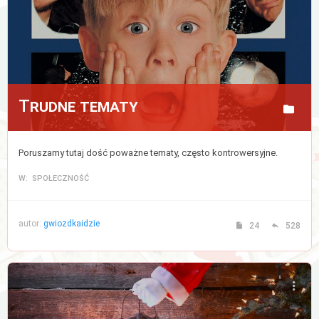
Trudne tematy
Poruszamy tutaj dość poważne tematy, często kontrowersyjne.
W: SPOŁECZNOŚĆ
autor:
gwiozdkaidzie
24
528