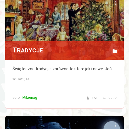
Tradycje
Świąteczne tradycje, zarówno te stare jak i nowe. Jeśli znasz jakieś to podziel się nimi z nami. Nie dajmy tradycjom umrzeć!
W: ŚWIĘTA
autor:
Mikomag
151
9987