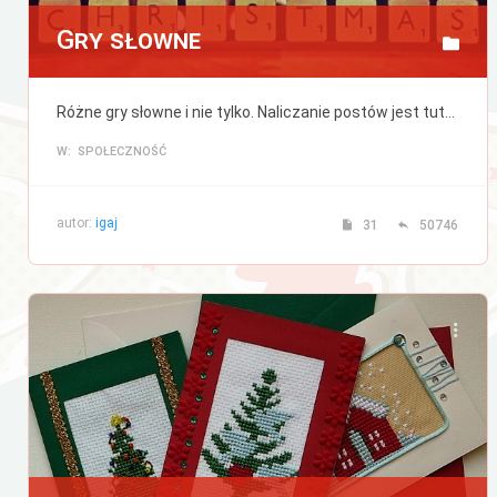
Gry słowne
Różne gry słowne i nie tylko. Naliczanie postów jest tutaj wyłączone.
W: SPOŁECZNOŚĆ
autor:
igaj
31
50746