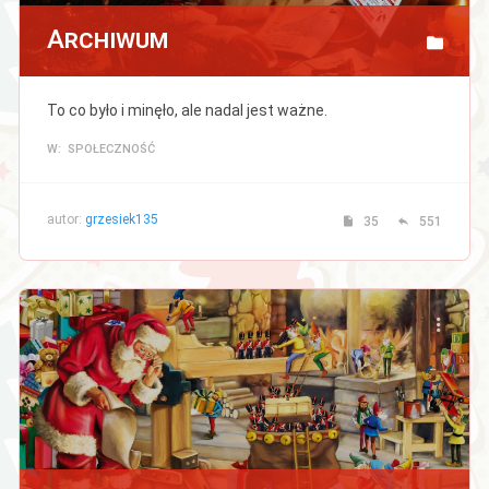
Archiwum
To co było i minęło, ale nadal jest ważne.
W: SPOŁECZNOŚĆ
autor:
grzesiek135
35
551