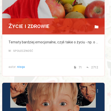
Życie i zdrowie
Tematy bardziej emocjonalne, czyli takie o życiu - np. o przyjaźni, miłości, rodzinie, dzieciach, a także bezpośrednio lub pośrednio związane ze zdrowiem, medycyną, modą lub urodą (kosmetykami).
W: SPOŁECZNOŚĆ
autor:
nisqa
71
2712