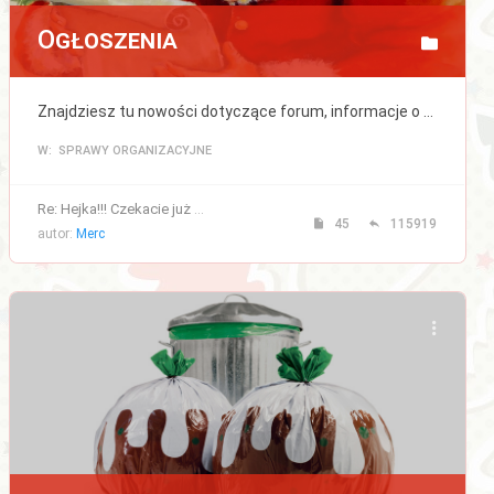
Ogłoszenia
Znajdziesz tu nowości dotyczące forum, informacje o wprowadzanych zmianach, a także regulamin forum.
W: SPRAWY ORGANIZACYJNE
Re: Hejka!!! Czekacie już na …
45
115919
autor:
Merc