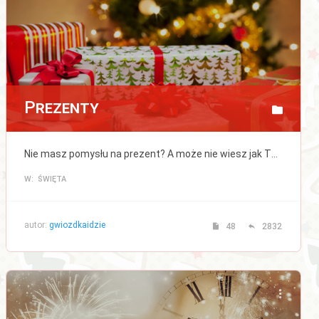
Prezenty
Nie masz pomysłu na prezent? A może nie wiesz jak Twój prezent zostanie odebrany? Tutaj znajdziesz porady, które rozwiążą wszystkie Twoje wątpliwości na ten temat.
W: ŚWIĘTA
autor:
gwiozdkaidzie
48
2832