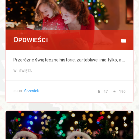
Opowieści
Przeróżne świąteczne historie, żartobliwe i nie tylko, a także Twoje wspomnienia i ulubione chwile podczas tych magicznych świąt.
W: ŚWIĘTA
autor:
Grzesiek
47
190