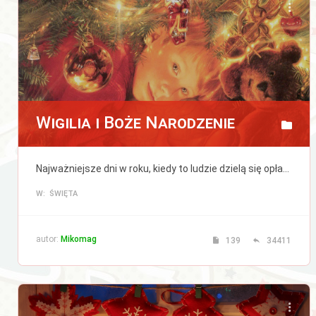
Wigilia i Boże Narodzenie
Najważniejsze dni w roku, kiedy to ludzie dzielą się opłatkiem i życzą sobie wszystkiego co najlepsze, a zwierzęta mówią ludzkim głosem.
W: ŚWIĘTA
autor:
Mikomag
139
34411