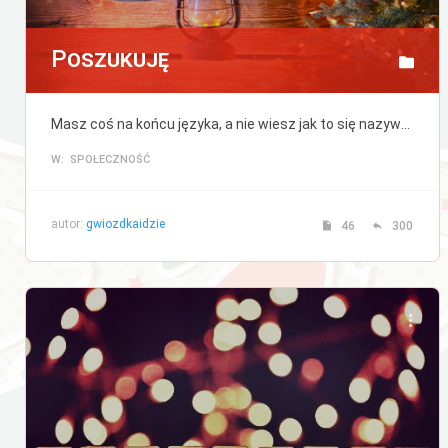
Poszukuję
Masz coś na końcu języka, a nie wiesz jak to się nazywa? Albo szukasz czegoś, ale nie bardzo wiesz od czego zacząć? Napisz, a postaramy się pomóc.
W: SPOŁECZNOŚĆ
autor:
gwiozdkaidzie
46
300