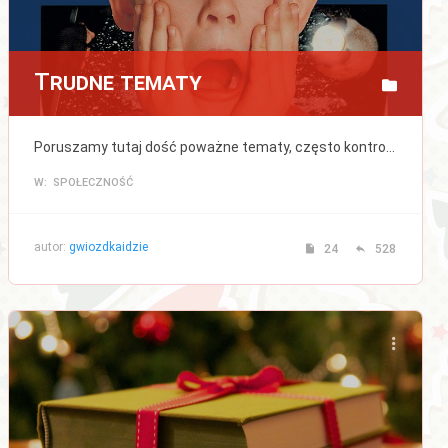
Trudne tematy
Poruszamy tutaj dość poważne tematy, często kontrowersyjne.
W: SPOŁECZNOŚĆ
autor:
gwiozdkaidzie
24
528