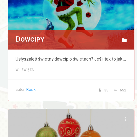
Dowcipy
Usłyszałeś świetny dowcip o świętach? Jeśli tak to jak najszybciej podziel się nim z nami, lub zajrzyj tu po odrobinę uśmiechu.
W: ŚWIĘTA
autor:
Roxik
38
652