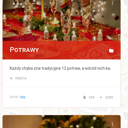
Potrawy
Każdy chyba zna tradycyjne 12 potraw, a wśród nich karp, jednak inne potrawy różnią się w różnych domach. Tutaj śmiało możesz wymienić się przepisami na swój wymarzony zestaw 12 dań.
W: ŚWIĘTA
autor:
igaj
339
2290