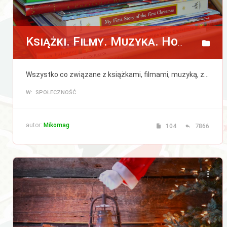
Książki. Filmy. Muzyka. Hobby. Kulinaria.
Wszystko co związane z książkami, filmami, muzyką, zainteresowaniami i kulinariami.
W: SPOŁECZNOŚĆ
autor:
Mikomag
104
7866