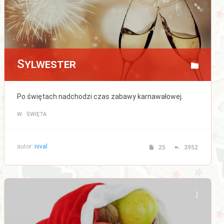
Sylwester
Po świętach nadchodzi czas zabawy karnawałowej.
W: ŚWIĘTA
autor:
nival
25
3952