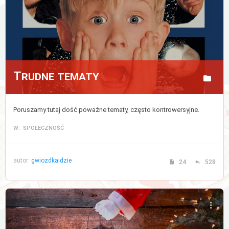
Trudne tematy
Poruszamy tutaj dość poważne tematy, często kontrowersyjne.
W: SPOŁECZNOŚĆ
autor:
gwiozdkaidzie
24
528