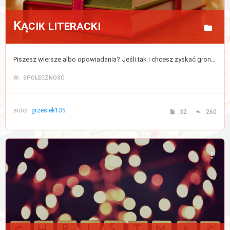
Kącik literacki
Piszesz wiersze albo opowiadania? Jeśli tak i chcesz zyskać grono czytelników to opublikuj tutaj swoją twórczość.
W: SPOŁECZNOŚĆ
autor:
grzesiek135
32
260