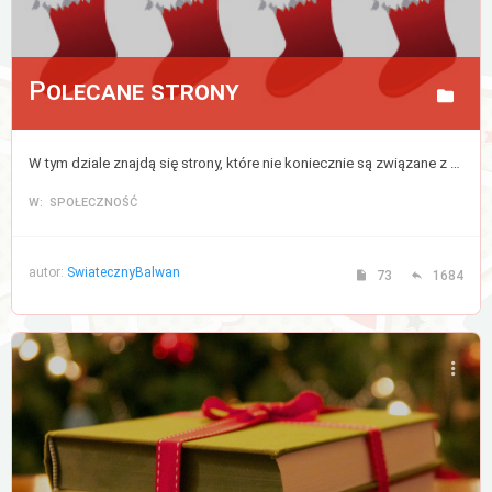
Polecane strony
W tym dziale znajdą się strony, które nie koniecznie są związane z tematyką świąteczną, lecz są przez nas gorąco polecane.
W: SPOŁECZNOŚĆ
autor:
SwiatecznyBalwan
73
1684