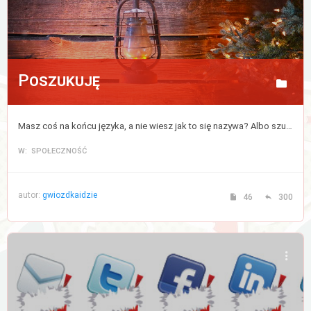
Poszukuję
Masz coś na końcu języka, a nie wiesz jak to się nazywa? Albo szukasz czegoś, ale nie bardzo wiesz od czego zacząć? Napisz, a postaramy się pomóc.
W: SPOŁECZNOŚĆ
autor:
gwiozdkaidzie
46
300