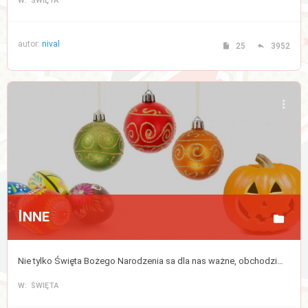
W: ŚWIĘTA
autor:
nival
25
3952
Inne
Nie tylko Święta Bożego Narodzenia sa dla nas ważne, obchodzimy także wiele innych świąt w ciągu roku.
W: ŚWIĘTA