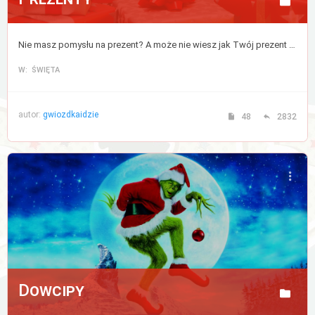
Nie masz pomysłu na prezent? A może nie wiesz jak Twój prezent zostanie odebrany? Tutaj znajdziesz porady, które rozwiążą wszystkie Twoje wątpliwości na ten temat.
W: ŚWIĘTA
autor:
gwiozdkaidzie
48
2832
Dowcipy