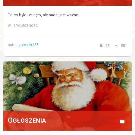
To co było i minęło, ale nadal jest ważne.
W: SPOŁECZNOŚĆ
autor:
grzesiek135
35
551
Ogłoszenia