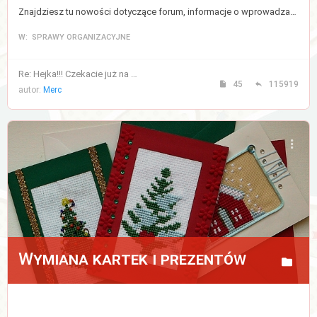
Znajdziesz tu nowości dotyczące forum, informacje o wprowadzanych zmianach, a także regulamin forum.
W: SPRAWY ORGANIZACYJNE
Re: Hejka!!! Czekacie już na …
45
115919
autor:
Merc
Wymiana kartek i prezentów