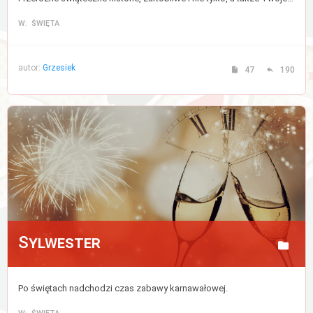
W: ŚWIĘTA
autor:
Grzesiek
47
190
Sylwester
Po świętach nadchodzi czas zabawy karnawałowej.