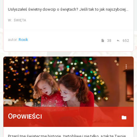
Usłyszałeś świetny dowcip o świętach? Jeśli tak to jak najszybciej podziel się nim z nami, lub zajrzyj tu po odrobinę uśmiechu.
W: ŚWIĘTA
autor:
Roxik
38
652
Opowieści
Przeróżne świąteczne historie, żartobliwe i nie tylko, a także Twoje wspomnienia i ulubione chwile podczas tych magicznych świąt.