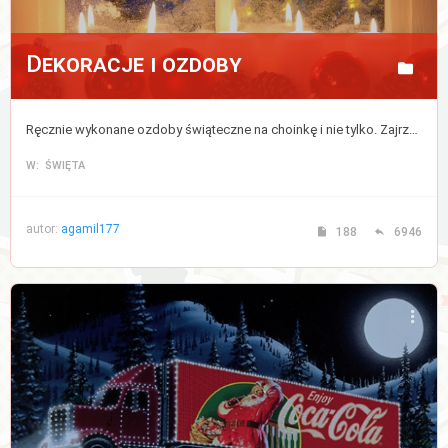
Dekoracje i ozdoby
Ręcznie wykonane ozdoby świąteczne na choinkę i nie tylko. Zajrzyj, jeśli chcesz podpatrzeć jak robią to inni i wykorzystaj kilka pomysłów do nadania swojemu domu prawdziwej atmosfery Świąt. Porozmawiaj też o dekoracjach które towarzyszą nam podczas świąt.
W: ŚWIĘTA
autor:
agamil177
188
6946