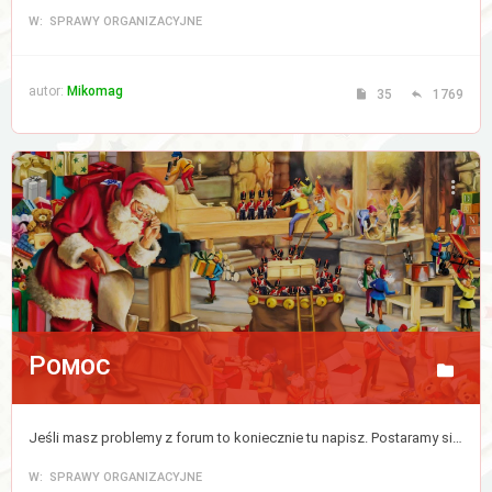
W: SPRAWY ORGANIZACYJNE
autor:
Mikomag
35
1769
Pomoc
Jeśli masz problemy z forum to koniecznie tu napisz. Postaramy się jak najszybciej ten kłopot zlikwidować.
W: SPRAWY ORGANIZACYJNE