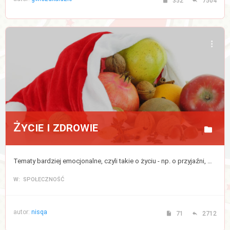
352
7504
Życie i zdrowie
Tematy bardziej emocjonalne, czyli takie o życiu - np. o przyjaźni, miłości, rodzinie, dzieciach, a także bezpośrednio lub pośrednio związane ze zdrowiem, medycyną, modą lub urodą (kosmetykami).
W: SPOŁECZNOŚĆ
autor:
nisqa
71
2712