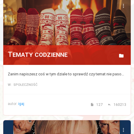
Tematy codzienne
Zanim napiszesz coś w tym dziale to sprawdź czy temat nie pasowałby do któregoś z powyższych działów, jeżeli nie to pisz tutaj.
W: SPOŁECZNOŚĆ
autor:
igaj
127
160213