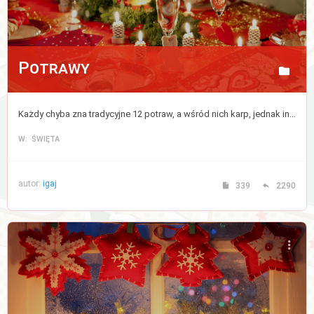
Potrawy
Każdy chyba zna tradycyjne 12 potraw, a wśród nich karp, jednak inne potrawy różnią się w różnych domach. Tutaj śmiało możesz wymienić się przepisami na swój wymarzony zestaw 12 dań.
W: ŚWIĘTA
autor:
igaj
339
2290