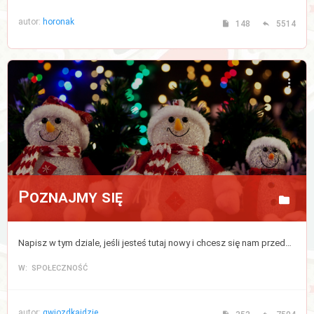
autor:
horonak
148
5514
Poznajmy się
Napisz w tym dziale, jeśli jesteś tutaj nowy i chcesz się nam przedstawić, bądź zapoznać z pozostałymi uczestnikami forum.
W: SPOŁECZNOŚĆ
autor:
gwiozdkaidzie