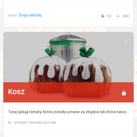
autor:
Śnięty Mikołaj
18
388
Kosz
Tutaj lądują tematy, które zostały uznane za zbędne lub które naruszyły regulamin forum. Cokolwiek tutaj trafi zostanie usunięte po 30 dniach.
W: SPRAWY ORGANIZACYJNE