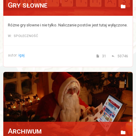
Gry słowne
Różne gry słowne i nie tylko. Naliczanie postów jest tutaj wyłączone.
W: SPOŁECZNOŚĆ
autor:
igaj
31
50746
Archiwum