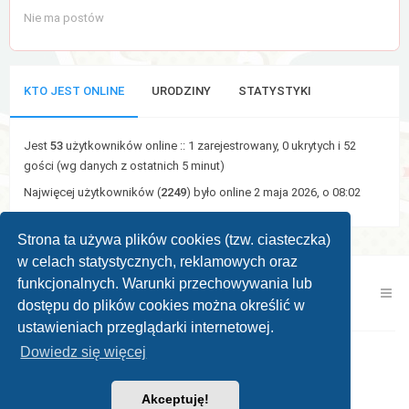
Nie ma postów
KTO JEST ONLINE
URODZINY
STATYSTYKI
Jest
53
użytkowników online :: 1 zarejestrowany, 0 ukrytych i 52
gości (wg danych z ostatnich 5 minut)
Najwięcej użytkowników (
2249
) było online 2 maja 2026, o 08:02
Strona ta używa plików cookies (tzw. ciasteczka)
w celach statystycznych, reklamowych oraz
funkcjonalnych. Warunki przechowywania lub
Kontakt z nami
Zespół administracyjny
dostępu do plików cookies można określić w
ustawieniach przeglądarki internetowej.
Dowiedz się więcej
Powered by
phpBB ®
| Theme by
KomiDesign
Akceptuję!