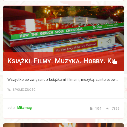
Książki. Filmy. Muzyka. Hobby. Kulinaria.
Wszystko co związane z książkami, filmami, muzyką, zainteresowaniami i kulinariami.
W: SPOŁECZNOŚĆ
autor:
Mikomag
104
7866