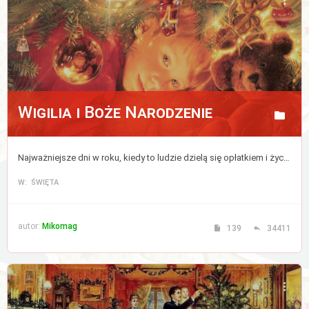
Aktywne
tematy
WIĘCEJ…
Wigilia i Boże Narodzenie
Wyszukiwanie
zaawansowane
Najważniejsze dni w roku, kiedy to ludzie dzielą się opłatkiem i życzą sobie wszystkiego co najlepsze, a zwierzęta mówią ludzkim głosem.
FAQ
W: ŚWIĘTA
Zespół
administracyjny
autor:
Mikomag
139
34411