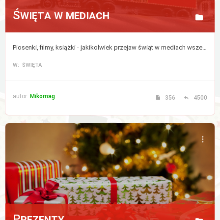
Święta w mediach
Piosenki, filmy, książki - jakikolwiek przejaw świąt w mediach wszelkiej maści, także w internecie.
W: ŚWIĘTA
autor:
Mikomag
356
4500
Prezenty