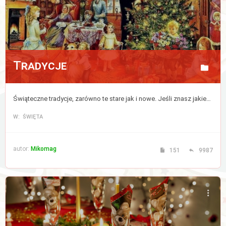
Tradycje
Świąteczne tradycje, zarówno te stare jak i nowe. Jeśli znasz jakieś to podziel się nimi z nami. Nie dajmy tradycjom umrzeć!
W: ŚWIĘTA
autor:
Mikomag
151
9987