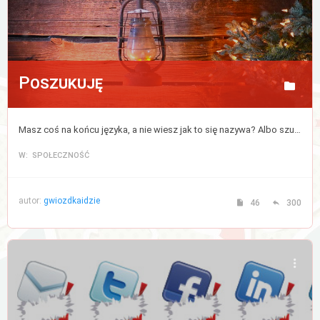
Poszukuję
Masz coś na końcu języka, a nie wiesz jak to się nazywa? Albo szukasz czegoś, ale nie bardzo wiesz od czego zacząć? Napisz, a postaramy się pomóc.
W: SPOŁECZNOŚĆ
autor:
gwiozdkaidzie
46
300