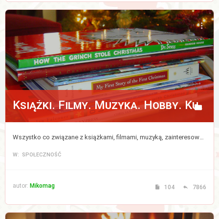
Książki. Filmy. Muzyka. Hobby. Kulinaria.
Wszystko co związane z książkami, filmami, muzyką, zainteresowaniami i kulinariami.
W: SPOŁECZNOŚĆ
autor:
Mikomag
104
7866