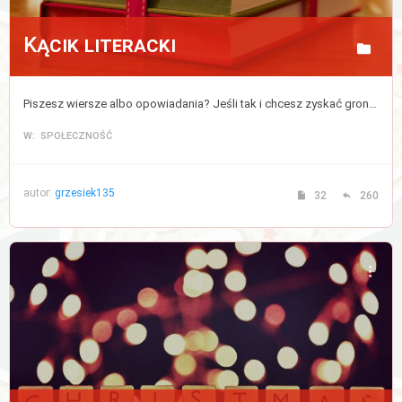
Kącik literacki
Piszesz wiersze albo opowiadania? Jeśli tak i chcesz zyskać grono czytelników to opublikuj tutaj swoją twórczość.
W: SPOŁECZNOŚĆ
autor:
grzesiek135
32
260