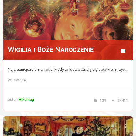
Aktywne
tematy
WIĘCEJ…
Wigilia i Boże Narodzenie
Wyszukiwanie
zaawansowane
Najważniejsze dni w roku, kiedy to ludzie dzielą się opłatkiem i życzą sobie wszystkiego co najlepsze, a zwierzęta mówią ludzkim głosem.
FAQ
W: ŚWIĘTA
Zespół
administracyjny
autor:
Mikomag
139
34411