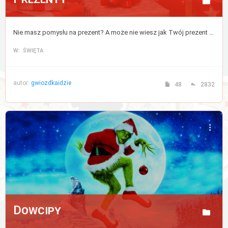
Nie masz pomysłu na prezent? A może nie wiesz jak Twój prezent zostanie odebrany? Tutaj znajdziesz porady, które rozwiążą wszystkie Twoje wątpliwości na ten temat.
W: ŚWIĘTA
autor:
gwiozdkaidzie
48
2832
Dowcipy