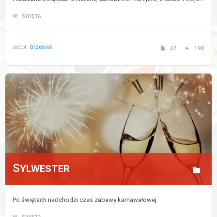
W: ŚWIĘTA
autor:
Grzesiek
47
190
Sylwester
Po świętach nadchodzi czas zabawy karnawałowej.