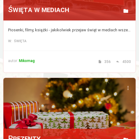
Święta w mediach
Piosenki, filmy, książki - jakikolwiek przejaw świąt w mediach wszelkiej maści, także w internecie.
W: ŚWIĘTA
autor:
Mikomag
356
4500
Prezenty