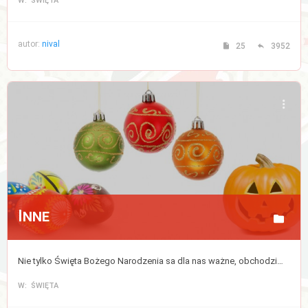
W: ŚWIĘTA
autor:
nival
25
3952
Inne
Nie tylko Święta Bożego Narodzenia sa dla nas ważne, obchodzimy także wiele innych świąt w ciągu roku.
W: ŚWIĘTA