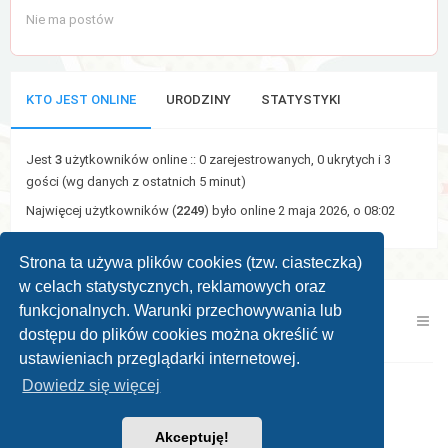
Nie ma postów
KTO JEST ONLINE
URODZINY
STATYSTYKI
Jest
3
użytkowników online :: 0 zarejestrowanych, 0 ukrytych i 3
gości (wg danych z ostatnich 5 minut)
Najwięcej użytkowników (
2249
) było online 2 maja 2026, o 08:02
Strona ta używa plików cookies (tzw. ciasteczka)
w celach statystycznych, reklamowych oraz
funkcjonalnych. Warunki przechowywania lub
Kontakt z nami
Zespół administracyjny
dostępu do plików cookies można określić w
ustawieniach przeglądarki internetowej.
Dowiedz się więcej
Powered by
phpBB ®
| Theme by
KomiDesign
Akceptuję!