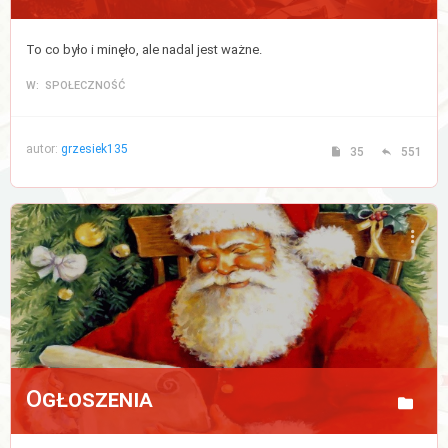
To co było i minęło, ale nadal jest ważne.
W: SPOŁECZNOŚĆ
autor:
grzesiek135
35
551
Ogłoszenia