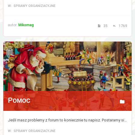
W: SPRAWY ORGANIZACYJNE
autor:
Mikomag
35
1769
Pomoc
Jeśli masz problemy z forum to koniecznie tu napisz. Postaramy się jak najszybciej ten kłopot zlikwidować.
W: SPRAWY ORGANIZACYJNE