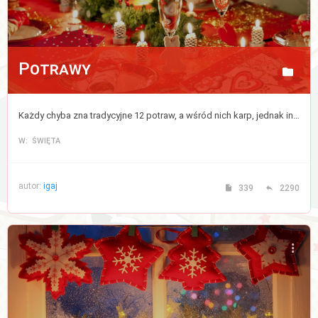
Potrawy
Każdy chyba zna tradycyjne 12 potraw, a wśród nich karp, jednak inne potrawy różnią się w różnych domach. Tutaj śmiało możesz wymienić się przepisami na swój wymarzony zestaw 12 dań.
W: ŚWIĘTA
autor:
igaj
339
2290