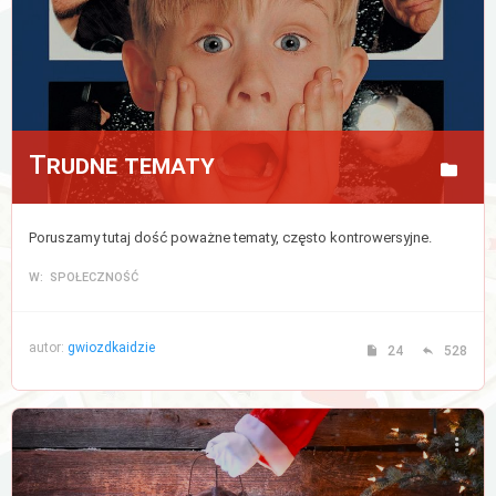
Trudne tematy
Poruszamy tutaj dość poważne tematy, często kontrowersyjne.
W: SPOŁECZNOŚĆ
autor:
gwiozdkaidzie
24
528