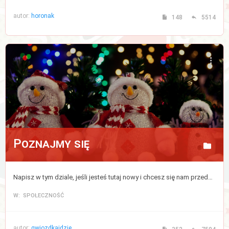
autor:
horonak
148
5514
Poznajmy się
Napisz w tym dziale, jeśli jesteś tutaj nowy i chcesz się nam przedstawić, bądź zapoznać z pozostałymi uczestnikami forum.
W: SPOŁECZNOŚĆ
autor:
gwiozdkaidzie