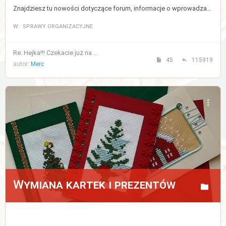
Znajdziesz tu nowości dotyczące forum, informacje o wprowadzanych zmianach, a także regulamin forum.
W: SPRAWY ORGANIZACYJNE
Re: Hejka!!! Czekacie już na …
45
115919
autor:
Merc
Wymiana kartek i prezentów