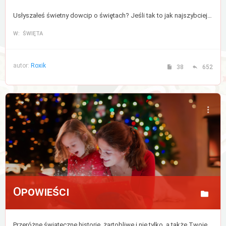
Usłyszałeś świetny dowcip o świętach? Jeśli tak to jak najszybciej podziel się nim z nami, lub zajrzyj tu po odrobinę uśmiechu.
W: ŚWIĘTA
autor:
Roxik
38
652
Opowieści
Przeróżne świąteczne historie, żartobliwe i nie tylko, a także Twoje wspomnienia i ulubione chwile podczas tych magicznych świąt.