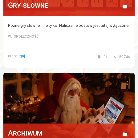
Gry słowne
Różne gry słowne i nie tylko. Naliczanie postów jest tutaj wyłączone.
W: SPOŁECZNOŚĆ
autor:
igaj
31
50746
Archiwum