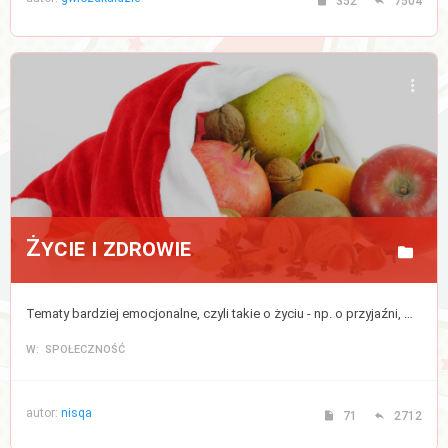
352
7504
Życie i zdrowie
Tematy bardziej emocjonalne, czyli takie o życiu - np. o przyjaźni, miłości, rodzinie, dzieciach, a także bezpośrednio lub pośrednio związane ze zdrowiem, medycyną, modą lub urodą (kosmetykami).
W: SPOŁECZNOŚĆ
autor:
nisqa
71
2712