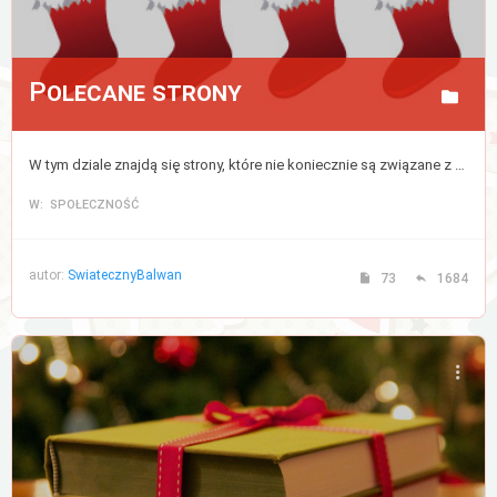
Polecane strony
W tym dziale znajdą się strony, które nie koniecznie są związane z tematyką świąteczną, lecz są przez nas gorąco polecane.
W: SPOŁECZNOŚĆ
autor:
SwiatecznyBalwan
73
1684