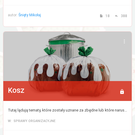
autor:
Śnięty Mikołaj
18
388
Kosz
Tutaj lądują tematy, które zostały uznane za zbędne lub które naruszyły regulamin forum. Cokolwiek tutaj trafi zostanie usunięte po 30 dniach.
W: SPRAWY ORGANIZACYJNE