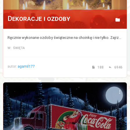
Dekoracje i ozdoby
Ręcznie wykonane ozdoby świąteczne na choinkę i nie tylko. Zajrzyj, jeśli chcesz podpatrzeć jak robią to inni i wykorzystaj kilka pomysłów do nadania swojemu domu prawdziwej atmosfery Świąt. Porozmawiaj też o dekoracjach które towarzyszą nam podczas świąt.
W: ŚWIĘTA
autor:
agamil177
188
6946