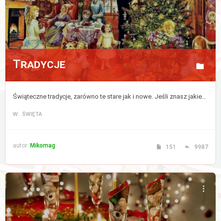
Tradycje
Świąteczne tradycje, zarówno te stare jak i nowe. Jeśli znasz jakieś to podziel się nimi z nami. Nie dajmy tradycjom umrzeć!
W: ŚWIĘTA
autor:
Mikomag
151
9987