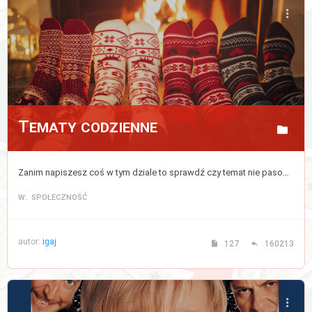
Tematy codzienne
Zanim napiszesz coś w tym dziale to sprawdź czy temat nie pasowałby do któregoś z powyższych działów, jeżeli nie to pisz tutaj.
W: SPOŁECZNOŚĆ
autor:
igaj
127
160213