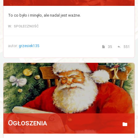
To co było i minęło, ale nadal jest ważne.
W: SPOŁECZNOŚĆ
autor:
grzesiek135
35
551
Ogłoszenia