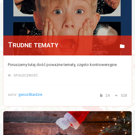
Trudne tematy
Poruszamy tutaj dość poważne tematy, często kontrowersyjne.
W: SPOŁECZNOŚĆ
autor:
gwiozdkaidzie
24
528