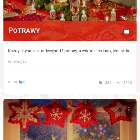
Potrawy
Każdy chyba zna tradycyjne 12 potraw, a wśród nich karp, jednak inne potrawy różnią się w różnych domach. Tutaj śmiało możesz wymienić się przepisami na swój wymarzony zestaw 12 dań.
W: ŚWIĘTA
autor:
igaj
339
2290