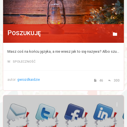
Poszukuję
Masz coś na końcu języka, a nie wiesz jak to się nazywa? Albo szukasz czegoś, ale nie bardzo wiesz od czego zacząć? Napisz, a postaramy się pomóc.
W: SPOŁECZNOŚĆ
autor:
gwiozdkaidzie
46
300