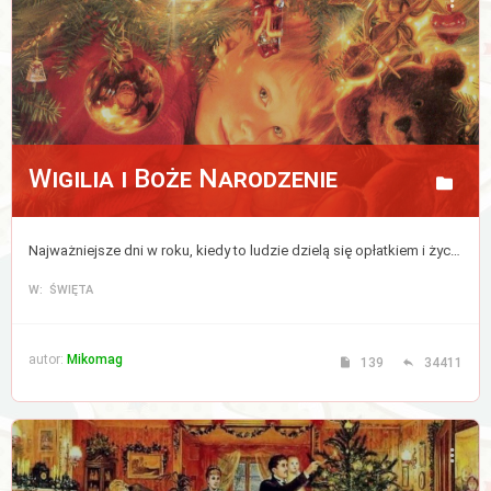
Aktywne
tematy
WIĘCEJ…
Wigilia i Boże Narodzenie
Wyszukiwanie
zaawansowane
Najważniejsze dni w roku, kiedy to ludzie dzielą się opłatkiem i życzą sobie wszystkiego co najlepsze, a zwierzęta mówią ludzkim głosem.
FAQ
W: ŚWIĘTA
Zespół
administracyjny
autor:
Mikomag
139
34411