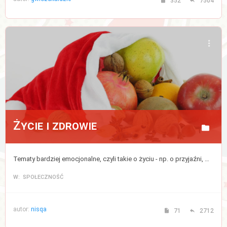
352
7504
Życie i zdrowie
Tematy bardziej emocjonalne, czyli takie o życiu - np. o przyjaźni, miłości, rodzinie, dzieciach, a także bezpośrednio lub pośrednio związane ze zdrowiem, medycyną, modą lub urodą (kosmetykami).
W: SPOŁECZNOŚĆ
autor:
nisqa
71
2712