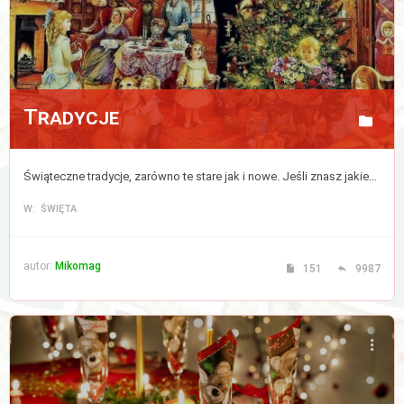
Tradycje
Świąteczne tradycje, zarówno te stare jak i nowe. Jeśli znasz jakieś to podziel się nimi z nami. Nie dajmy tradycjom umrzeć!
W: ŚWIĘTA
autor:
Mikomag
151
9987