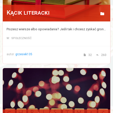
Kącik literacki
Piszesz wiersze albo opowiadania? Jeśli tak i chcesz zyskać grono czytelników to opublikuj tutaj swoją twórczość.
W: SPOŁECZNOŚĆ
autor:
grzesiek135
32
260