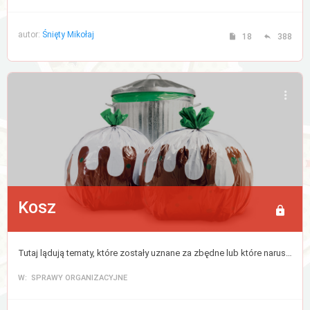
autor:
Śnięty Mikołaj
18
388
Kosz
Tutaj lądują tematy, które zostały uznane za zbędne lub które naruszyły regulamin forum. Cokolwiek tutaj trafi zostanie usunięte po 30 dniach.
W: SPRAWY ORGANIZACYJNE