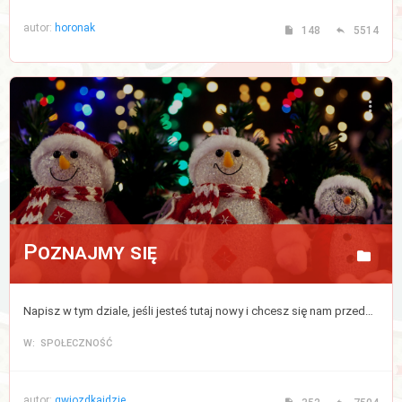
autor:
horonak
148
5514
Poznajmy się
Napisz w tym dziale, jeśli jesteś tutaj nowy i chcesz się nam przedstawić, bądź zapoznać z pozostałymi uczestnikami forum.
W: SPOŁECZNOŚĆ
autor:
gwiozdkaidzie