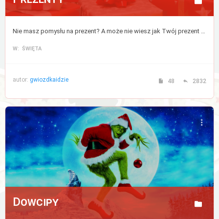
Nie masz pomysłu na prezent? A może nie wiesz jak Twój prezent zostanie odebrany? Tutaj znajdziesz porady, które rozwiążą wszystkie Twoje wątpliwości na ten temat.
W: ŚWIĘTA
autor:
gwiozdkaidzie
48
2832
Dowcipy