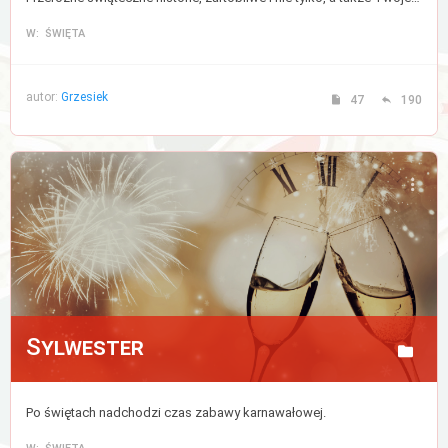
W: ŚWIĘTA
autor:
Grzesiek
47
190
Sylwester
Po świętach nadchodzi czas zabawy karnawałowej.