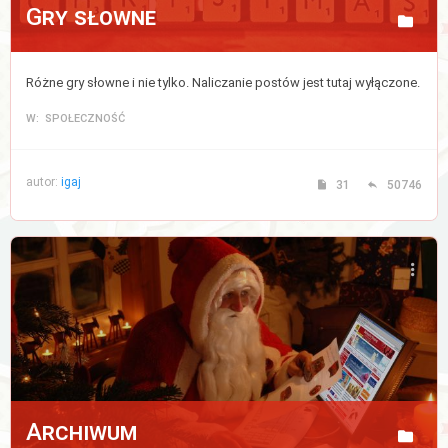
Gry słowne
Różne gry słowne i nie tylko. Naliczanie postów jest tutaj wyłączone.
W: SPOŁECZNOŚĆ
autor:
igaj
31
50746
Archiwum