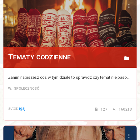
Tematy codzienne
Zanim napiszesz coś w tym dziale to sprawdź czy temat nie pasowałby do któregoś z powyższych działów, jeżeli nie to pisz tutaj.
W: SPOŁECZNOŚĆ
autor:
igaj
127
160213