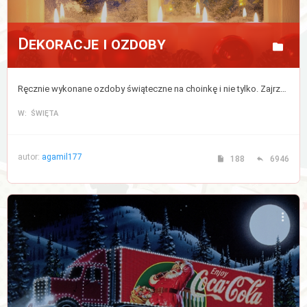
Dekoracje i ozdoby
Ręcznie wykonane ozdoby świąteczne na choinkę i nie tylko. Zajrzyj, jeśli chcesz podpatrzeć jak robią to inni i wykorzystaj kilka pomysłów do nadania swojemu domu prawdziwej atmosfery Świąt. Porozmawiaj też o dekoracjach które towarzyszą nam podczas świąt.
W: ŚWIĘTA
autor:
agamil177
188
6946