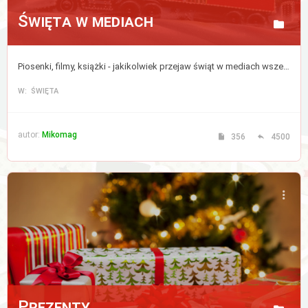
Święta w mediach
Piosenki, filmy, książki - jakikolwiek przejaw świąt w mediach wszelkiej maści, także w internecie.
W: ŚWIĘTA
autor:
Mikomag
356
4500
Prezenty