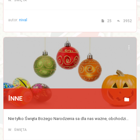
W: ŚWIĘTA
autor:
nival
25
3952
Inne
Nie tylko Święta Bożego Narodzenia sa dla nas ważne, obchodzimy także wiele innych świąt w ciągu roku.
W: ŚWIĘTA