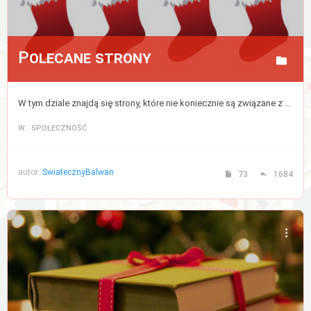
Polecane strony
W tym dziale znajdą się strony, które nie koniecznie są związane z tematyką świąteczną, lecz są przez nas gorąco polecane.
W: SPOŁECZNOŚĆ
autor:
SwiatecznyBalwan
73
1684