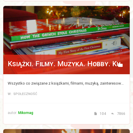
Książki. Filmy. Muzyka. Hobby. Kulinaria.
Wszystko co związane z książkami, filmami, muzyką, zainteresowaniami i kulinariami.
W: SPOŁECZNOŚĆ
autor:
Mikomag
104
7866