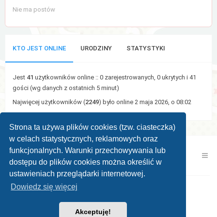
Nie ma postów
KTO JEST ONLINE
URODZINY
STATYSTYKI
Jest
41
użytkowników online :: 0 zarejestrowanych, 0 ukrytych i 41
gości (wg danych z ostatnich 5 minut)
Najwięcej użytkowników (
2249
) było online 2 maja 2026, o 08:02
Strona ta używa plików cookies (tzw. ciasteczka)
w celach statystycznych, reklamowych oraz
funkcjonalnych. Warunki przechowywania lub
Kontakt z nami
Zespół administracyjny
dostępu do plików cookies można określić w
ustawieniach przeglądarki internetowej.
Dowiedz się więcej
Powered by
phpBB ®
| Theme by
KomiDesign
Akceptuję!