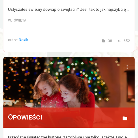
Usłyszałeś świetny dowcip o świętach? Jeśli tak to jak najszybciej podziel się nim z nami, lub zajrzyj tu po odrobinę uśmiechu.
W: ŚWIĘTA
autor:
Roxik
38
652
Opowieści
Przeróżne świąteczne historie, żartobliwe i nie tylko, a także Twoje wspomnienia i ulubione chwile podczas tych magicznych świąt.