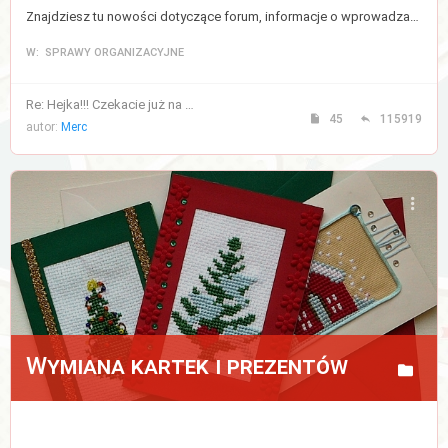
Znajdziesz tu nowości dotyczące forum, informacje o wprowadzanych zmianach, a także regulamin forum.
W: SPRAWY ORGANIZACYJNE
Re: Hejka!!! Czekacie już na …
45
115919
autor:
Merc
Wymiana kartek i prezentów