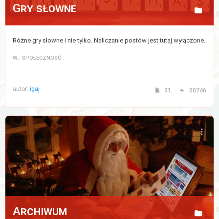
Gry słowne
Różne gry słowne i nie tylko. Naliczanie postów jest tutaj wyłączone.
W: SPOŁECZNOŚĆ
autor:
igaj
31
50746
Archiwum