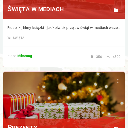
Święta w mediach
Piosenki, filmy, książki - jakikolwiek przejaw świąt w mediach wszelkiej maści, także w internecie.
W: ŚWIĘTA
autor:
Mikomag
356
4500
Prezenty