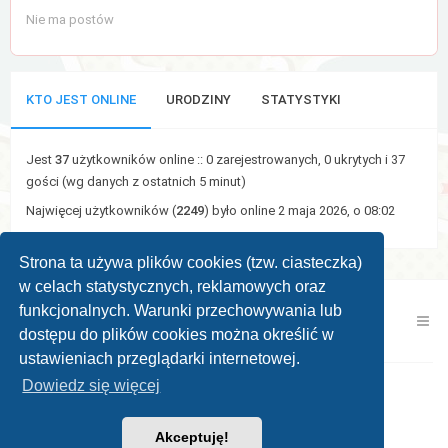
Nie ma postów
KTO JEST ONLINE
URODZINY
STATYSTYKI
Jest
37
użytkowników online :: 0 zarejestrowanych, 0 ukrytych i 37
gości (wg danych z ostatnich 5 minut)
Najwięcej użytkowników (
2249
) było online 2 maja 2026, o 08:02
Strona ta używa plików cookies (tzw. ciasteczka)
w celach statystycznych, reklamowych oraz
funkcjonalnych. Warunki przechowywania lub
Kontakt z nami
Zespół administracyjny
dostępu do plików cookies można określić w
ustawieniach przeglądarki internetowej.
Dowiedz się więcej
Powered by
phpBB ®
| Theme by
KomiDesign
Akceptuję!