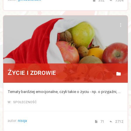
352
7504
Życie i zdrowie
Tematy bardziej emocjonalne, czyli takie o życiu - np. o przyjaźni, miłości, rodzinie, dzieciach, a także bezpośrednio lub pośrednio związane ze zdrowiem, medycyną, modą lub urodą (kosmetykami).
W: SPOŁECZNOŚĆ
autor:
nisqa
71
2712