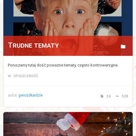
Trudne tematy
Poruszamy tutaj dość poważne tematy, często kontrowersyjne.
W: SPOŁECZNOŚĆ
autor:
gwiozdkaidzie
24
528