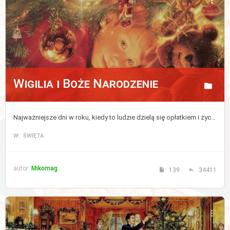
Aktywne
tematy
WIĘCEJ…
Wigilia i Boże Narodzenie
Wyszukiwanie
zaawansowane
Najważniejsze dni w roku, kiedy to ludzie dzielą się opłatkiem i życzą sobie wszystkiego co najlepsze, a zwierzęta mówią ludzkim głosem.
FAQ
W: ŚWIĘTA
Zespół
administracyjny
autor:
Mikomag
139
34411