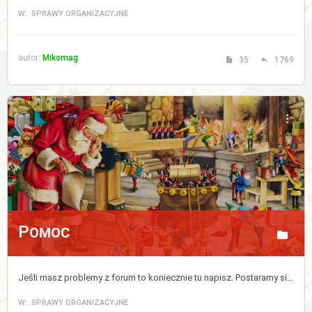
W: SPRAWY ORGANIZACYJNE
autor:
Mikomag
35
1769
Pomoc
Jeśli masz problemy z forum to koniecznie tu napisz. Postaramy się jak najszybciej ten kłopot zlikwidować.
W: SPRAWY ORGANIZACYJNE