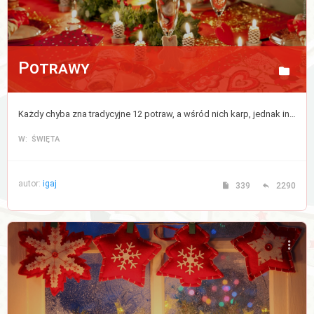
Potrawy
Każdy chyba zna tradycyjne 12 potraw, a wśród nich karp, jednak inne potrawy różnią się w różnych domach. Tutaj śmiało możesz wymienić się przepisami na swój wymarzony zestaw 12 dań.
W: ŚWIĘTA
autor:
igaj
339
2290