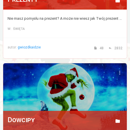
Nie masz pomysłu na prezent? A może nie wiesz jak Twój prezent zostanie odebrany? Tutaj znajdziesz porady, które rozwiążą wszystkie Twoje wątpliwości na ten temat.
W: ŚWIĘTA
autor:
gwiozdkaidzie
48
2832
Dowcipy