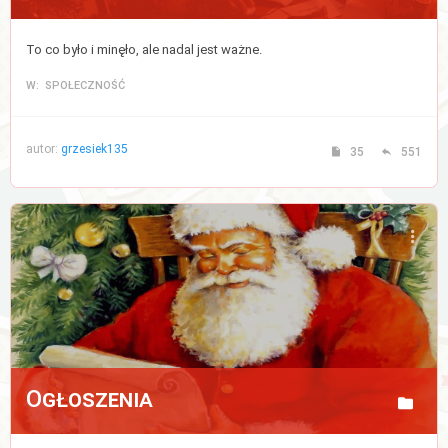
To co było i minęło, ale nadal jest ważne.
W: SPOŁECZNOŚĆ
autor:
grzesiek135
35
551
Ogłoszenia