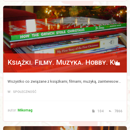
Książki. Filmy. Muzyka. Hobby. Kulinaria.
Wszystko co związane z książkami, filmami, muzyką, zainteresowaniami i kulinariami.
W: SPOŁECZNOŚĆ
autor:
Mikomag
104
7866