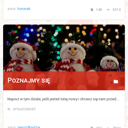
autor:
horonak
148
5514
Poznajmy się
Napisz w tym dziale, jeśli jesteś tutaj nowy i chcesz się nam przedstawić, bądź zapoznać z pozostałymi uczestnikami forum.
W: SPOŁECZNOŚĆ
autor:
gwiozdkaidzie