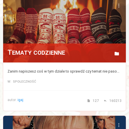
Tematy codzienne
Zanim napiszesz coś w tym dziale to sprawdź czy temat nie pasowałby do któregoś z powyższych działów, jeżeli nie to pisz tutaj.
W: SPOŁECZNOŚĆ
autor:
igaj
127
160213