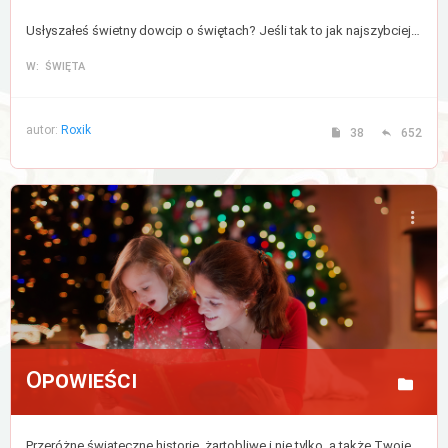
Usłyszałeś świetny dowcip o świętach? Jeśli tak to jak najszybciej podziel się nim z nami, lub zajrzyj tu po odrobinę uśmiechu.
W: ŚWIĘTA
autor:
Roxik
38
652
Opowieści
Przeróżne świąteczne historie, żartobliwe i nie tylko, a także Twoje wspomnienia i ulubione chwile podczas tych magicznych świąt.