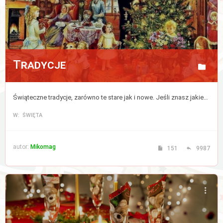
Tradycje
Świąteczne tradycje, zarówno te stare jak i nowe. Jeśli znasz jakieś to podziel się nimi z nami. Nie dajmy tradycjom umrzeć!
W: ŚWIĘTA
autor:
Mikomag
151
9987