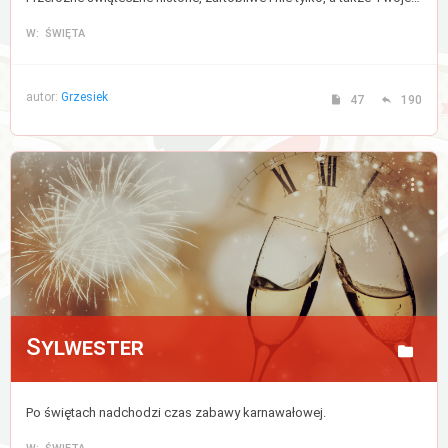
W: ŚWIĘTA
autor:
Grzesiek
47
190
Sylwester
Po świętach nadchodzi czas zabawy karnawałowej.