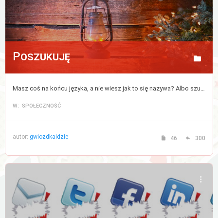
Poszukuję
Masz coś na końcu języka, a nie wiesz jak to się nazywa? Albo szukasz czegoś, ale nie bardzo wiesz od czego zacząć? Napisz, a postaramy się pomóc.
W: SPOŁECZNOŚĆ
autor:
gwiozdkaidzie
46
300