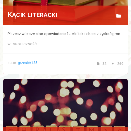
Kącik literacki
Piszesz wiersze albo opowiadania? Jeśli tak i chcesz zyskać grono czytelników to opublikuj tutaj swoją twórczość.
W: SPOŁECZNOŚĆ
autor:
grzesiek135
32
260