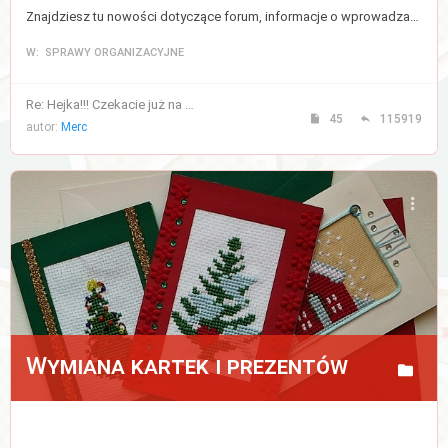
Znajdziesz tu nowości dotyczące forum, informacje o wprowadzanych zmianach, a także regulamin forum.
W: SPRAWY ORGANIZACYJNE
Re: Hejka!!! Czekacie już na …
45
115919
autor:
Merc
Wymiana kartek i prezentów