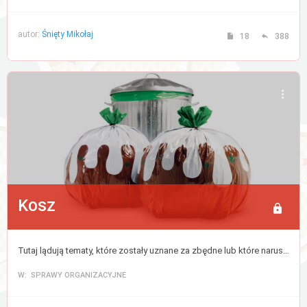
autor:
Śnięty Mikołaj
18
388
Kosz
Tutaj lądują tematy, które zostały uznane za zbędne lub które naruszyły regulamin forum. Cokolwiek tutaj trafi zostanie usunięte po 30 dniach.
W: SPRAWY ORGANIZACYJNE