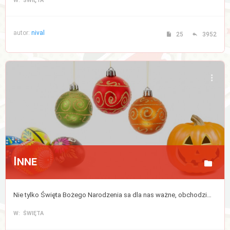
W: ŚWIĘTA
autor:
nival
25
3952
Inne
Nie tylko Święta Bożego Narodzenia sa dla nas ważne, obchodzimy także wiele innych świąt w ciągu roku.
W: ŚWIĘTA