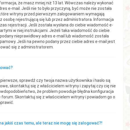
nformacja, że masz mniej niż 13 lat. Wówczas należy wykonać
res e-mail. Jeśli nie to było przyczyną, być może nie została
ektóre witryny przed pierwszym zalogowaniem wymagają
z osobę rejestrującą się lub przez administratora. Informacja
as rejestracji. Jeśli została wysłana do ciebie wiadomość e-
artymi w niej instrukcjami. Jeżeli taka wiadomość do ciebie
ł podany nieprawidłowy adres e-mail lub wiadomość została
pamowy. Jeśli na pewno podany przez ciebie adres e-mail jest
tować się z administratorem.
ogować?
pierwsze, sprawdź czy twoja nazwa użytkownika i hasło są
owe, skontaktuj się z właścicielem witryny i zapytaj czy cię nie
rawdopodobieństwo, że problem powoduje błędna konfiguracja
ię forum. Skontaktuj się z właścicielem witryny i powiadom go o
aprawić.
a jakiś czas temu, ale teraz nie mogę się zalogować?!