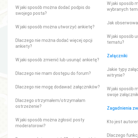
W jaki sposób 
W jaki sposób można dodać podpis do
wybranych tem
swojego posta?
Jak obserwowa
W jaki sposób można utworzyć ankietę?
W jaki sposób 
Dlaczego nie można dodać więcej opcji
tematu?
ankiety?
Załączniki
W jaki sposób zmienić lub usunąć ankietę?
Jakie typy załą
Dlaczego nie mam dostępu do forum?
witrynie?
Dlaczego nie mogę dodawać załączników?
W jaki sposób 
swoje załącznik
Dlaczego otrzymałem/otrzymałam
ostrzeżenie?
Zagadnienia zw
W jaki sposób można zgłosić posty
Kto jest autor
moderatorowi?
Dlaczego funkcj