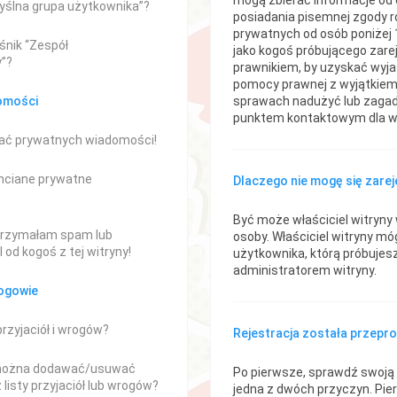
mogą zbierać informacje od 
myślna grupa użytkownika”?
posiadania pisemnej zgody r
prywatnych od osób poniżej 1
śnik “Zespół
jako kogoś próbującego zarej
y”?
prawnikiem, by uzyskać wyjaśn
pomocy prawnej z wyjątkiem
omości
sprawach nadużyć lub zagadn
punktem kontaktowym dla ws
ać prywatnych wiadomości!
hciane prywatne
Dlaczego nie mogę się zare
Być może właściciel witryny w
rzymałam spam lub
osoby. Właściciel witryny mó
 od kogoś z tej witryny!
użytkownika, którą próbujes
administratorem witryny.
rogowie
 przyjaciół i wrogów?
Rejestracja została przepr
 można dodawać/usuwać
Po pierwsze, sprawdź swoją n
listy przyjaciół lub wrogów?
jedna z dwóch przyczyn. Pie