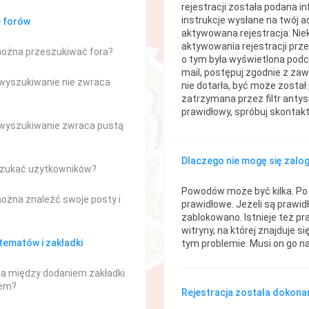
rejestracji została podana i
instrukcje wysłane na twój ad
e forów
aktywowana rejestracja. Ni
aktywowania rejestracji prze
można przeszukiwać fora?
o tym była wyświetlona podcz
mail, postępuj zgodnie z zaw
wyszukiwanie nie zwraca
nie dotarła, być może zosta
zatrzymana przez filtr antys
prawidłowy, spróbuj skontak
wyszukiwanie zwraca pustą
Dlaczego nie mogę się zal
zukać użytkowników?
Powodów może być kilka. Po 
można znaleźć swoje posty i
prawidłowe. Jeżeli są prawidł
zablokowano. Istnieje też p
witryny, na której znajduje s
ematów i zakładki
tym problemie. Musi on go n
ica między dodaniem zakładki
iem?
Rejestracja została dokonan