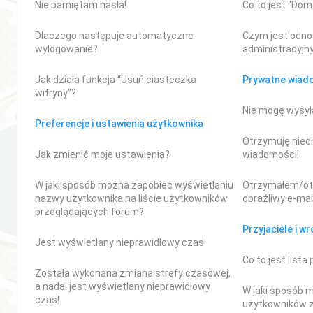
Nie pamiętam hasła!
Co to jest “Do
Dlaczego następuje automatyczne
Czym jest odno
wylogowanie?
administracyjn
Jak działa funkcja “Usuń ciasteczka
Prywatne wiad
witryny”?
Nie mogę wysył
Preferencje i ustawienia użytkownika
Otrzymuję niec
Jak zmienić moje ustawienia?
wiadomości!
W jaki sposób można zapobiec wyświetlaniu
Otrzymałem/ot
nazwy użytkownika na liście użytkowników
obraźliwy e-mail
przeglądających forum?
Przyjaciele i w
Jest wyświetlany nieprawidłowy czas!
Co to jest lista
Została wykonana zmiana strefy czasowej,
a nadal jest wyświetlany nieprawidłowy
W jaki sposób
czas!
użytkowników z 