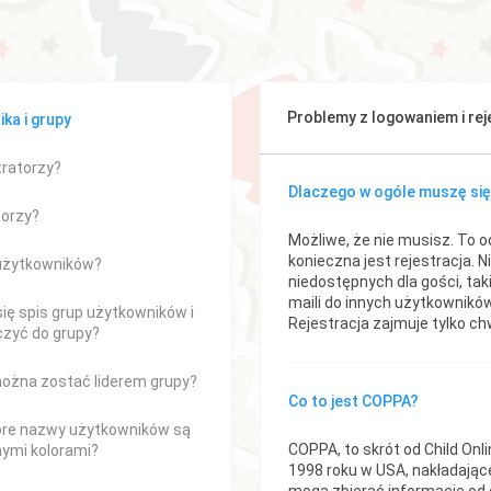
Problemy z logowaniem i rej
ka i grupy
tratorzy?
Dlaczego w ogóle muszę się
torzy?
Możliwe, że nie musisz. To o
konieczna jest rejestracja. 
 użytkowników?
niedostępnych dla gości, tak
maili do innych użytkowników
się spis grup użytkowników i
Rejestracja zajmuje tylko chw
czyć do grupy?
można zostać liderem grupy?
Co to jest COPPA?
óre nazwy użytkowników są
COPPA, to skrót od Child Onl
nymi kolorami?
1998 roku w USA, nakładające