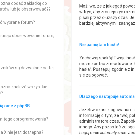
można dodać zakładkę do
Możliwe, że z jakiegoś powo
atów lub je obserwować??
witryn, aby zmniejszyć rozmi
pisali przez dłuższy czas. Je
ć wybrane forum?
bardziej aktywnym i zaanga
usunąć obserwowanie forum,
Nie pamiętam hasła!
Zachowaj spokój! Twoje has
może zostać zresetowane. Pr
czników są dozwolone na tej
hasła”. Postępuj zgodnie z 
się zalogować.
można znaleźć wszystkie
i?
Dlaczego następuje automa
iązane z phpBB
Jeżeli w czasie logowania n
informację o tym, że twój pob
em tego oprogramowania?
administratora czas. Zapobi
innego. Aby pozostać zalog
a X nie jest dostępna?
Loguj mnie automatycznie
. Je