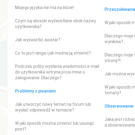
Mojego języka nie ma na liście!
Przeszukiwani
Czym są obrazki wyświetlane obok nazwy
W jaki sposób 
użytkownika?
Dlaczego moje 
Jak wyświetlić awatar?
wyników?
Co to jest ranga i jak można ją zmienić?
Dlaczego moje 
stronę?!
Podczas próby wysłania wiadomości e-mail
do użytkownika witryna prosi mnie o
Jak można wys
zalogowanie. Dlaczego?
W jaki sposób 
Problemy z pisaniem
tematy?
Jak utworzyć nowy temat na forum lub
Obserwowanie t
wysłać odpowiedź w temacie?
Jaka jest różn
W jaki sposób można zmienić lub usunąć
a obserwowan
post?