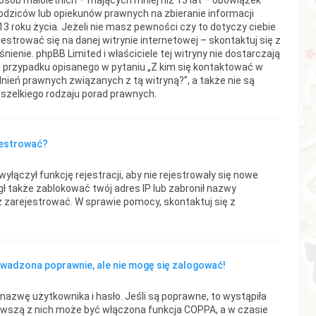
osób małoletnich – mających mniej niż 13 lat – obowiązek
odziców lub opiekunów prawnych na zbieranie informacji
3 roku życia. Jeżeli nie masz pewności czy to dotyczy ciebie
estrować się na danej witrynie internetowej – skontaktuj się z
ienie. phpBB Limited i właściciele tej witryny nie dostarczają
 przypadku opisanego w pytaniu „Z kim się kontaktować w
ień prawnych związanych z tą witryną?”, a także nie są
zelkiego rodzaju porad prawnych.
jestrować?
yłączył funkcję rejestracji, aby nie rejestrowały się nowe
gł także zablokować twój adres IP lub zabronił nazwy
z zarejestrować. W sprawie pomocy, skontaktuj się z
owadzona poprawnie, ale nie mogę się zalogować!
azwę użytkownika i hasło. Jeśli są poprawne, to wystąpiła
rwszą z nich może być włączona funkcja COPPA, a w czasie